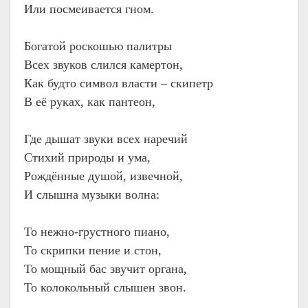
Или посмеивается гном.
Богатой роскошью палитры
Всех звуков слился камертон,
Как будто символ власти – скипетр
В её руках, как пантеон,
Где дышат звуки всех наречий
Стихий природы и ума,
Рождённые душой, извечной,
И слышна музыки волна:
То нежно-грустного пиано,
То скрипки пение и стон,
То мощный бас звучит органа,
То колокольный слышен звон.