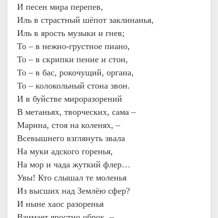
И песен мира перепев,
Иль в страстный шёпот заклинанья,
Иль в ярость музыки и гнев;
То – в нежно-грустное пиано,
То – в скрипки пение и стон,
То – в бас, рокочущий, органа,
То – колокольный стона звон.
И в буйстве мироразорений
В метаньях, творческих, сама –
Марина, стоя на коленях, –
Всевышнего взглянуть звала
На муки адского горенья,
На мор и чада жуткий флер…
Увы! Кто слышал те моленья
Из высших над Землёю сфер?
И ныне хаос разоренья
Взимает яростно оброк, –