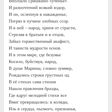
Вползало Гришкино «ученье»
И разночтений всякий вздор,
И он, ослепнув в наважденье,
Погряз в пучине злобных ссор.
И в ней – народ, хрипя от страсти,
Стреляя в братьев и в отцов,
Забыл торжественный акафист,
И таинств мудрости основ.
И в этом мире, где безумье
Косило, буйствуя, народ,
В душе Марины, словно зуммер,
Рождались строки грустных од.
В её стихах сама стихия
Нашла правления бразды,
Где вдруг мелодией стихи все
Вмиг превращались: в коляды,
Иль в сердца, пылкого, признанья,