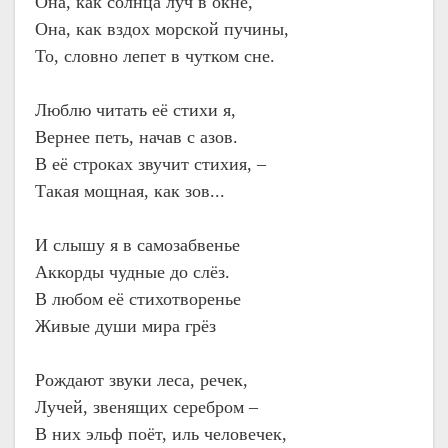
Она, как солнца луч в окне,
Она, как вздох морской пучины,
То, словно лепет в чутком сне.
Люблю читать её стихи я,
Вернее петь, начав с азов.
В её строках звучит стихия, –
Такая мощная, как зов...
И слышу я в самозабвенье
Аккорды чудные до слёз.
В любом её стихотворенье
Живые души мира грёз
Рождают звуки леса, речек,
Лучей, звенящих серебром –
В них эльф поёт, иль человечек,