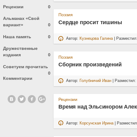
Рецензии
0
Поэзия
Альманах «Свой
Сердце просит тишины
вариант»
0
Наша память
0
Автор:
Кузнецова Галина
| Разместил
Дружественные
издания
0
Поэзия
Сборник произведений
Советуем прочитать
0
Комментарии
Автор:
Голубничий Иван
| Разместил
Рецензии
Время над Эльсинором Алекс
Автор:
Корсунская Ирина
| Размести