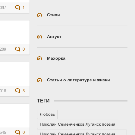
097
1
Стихи
Август
289
0
Махорка
Статьи о литературе и жизни
018
3
ТЕГИ
Любовь
Николай Семенченков Луганск поэзия
545
0
Николай Семенченков Луганск поэзия