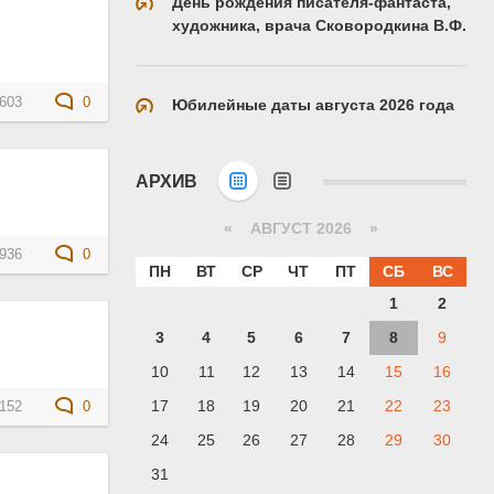
День рождения писателя-фантаста,
художника, врача Сковородкина В.Ф.
603
0
Юбилейные даты августа 2026 года
АРХИВ
«
АВГУСТ 2026 »
936
0
ПН
ВТ
СР
ЧТ
ПТ
СБ
ВС
1
2
3
4
5
6
7
8
9
10
11
12
13
14
15
16
17
18
19
20
21
22
23
152
0
24
25
26
27
28
29
30
31