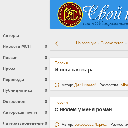
Авторы
На главную
»
Облако тегов
» 
Новости МСП
0
Поэзия
0
Поэзия
Проза
0
Июльская жара
Переводы
0
Автор:
Дик Николай
| Разместил:
Niko
Публицистика
0
Острослов
0
Поэзия
С июлем у меня роман
Авторская песня
0
Литературоведение
0
Автор:
Бекрешева Лариса
| Размести