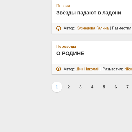
Поэзия
Звёзды падают в ладони
Автор:
Кузнецова Галина
| Разместил
Переводы
О РОДИНЕ
Автор:
Дик Николай
| Разместил:
Niko
1
2
3
4
5
6
7