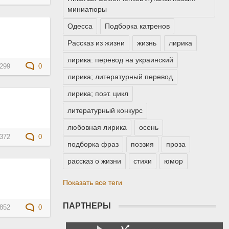
миниатюры
Одесса
Подборка катренов
Рассказ из жизни
жизнь
лирика
лирика: перевод на украинский
299
0
лирика; литературный перевод
лирика; поэт. цикл
литературный конкурс
любовная лирика
осень
372
0
подборка фраз
поэзия
проза
рассказ о жизни
стихи
юмор
Показать все теги
ПАРТНЕРЫ
852
0