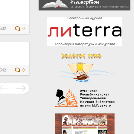
532
0
542
0