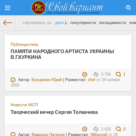
сортировать по:
дате
популярности
посещаемости
ком
На главную
» Материалы за Ноябрь 2009 года
Публицистика
ПАМЯТИ НАРОДНОГО АРТИСТА УКРАИНЫ
В.Г.КУРКИНА
3 756
1
Автор:
Кукурекин Юрий
| Разместил:
shef
от
29 ноября
2009
Новости МСП
Творческий вечер Сергея Толкачева
2 925
0
Автор:
Мавроди Наталия
| Разместил:
NMavrodi
от
26