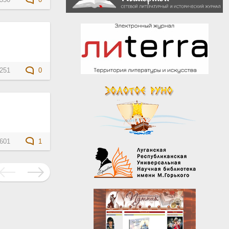
350
0
251
0
601
1