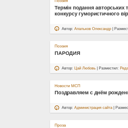
Поэзия
Термін подання авторських т
конкурсу гумористичного вір
Автор:
Апальков Олександр
| Размес
Поэзия
ПАРОДИЯ
Автор:
Цай Любовь
| Разместил:
Ред
Новости МСП
Поздравляем с днём рождени
Автор:
Администрация сайта
| Разме
Проза