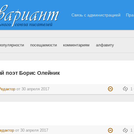
Связь с администрацией
Пра
популярности
посещаемости
комментариям
алфавиту
прель 2017 года
ый поэт Борис Олейник
Редактор
от
30 апреля 2017
1 
едактор
от
30 апреля 2017
1 