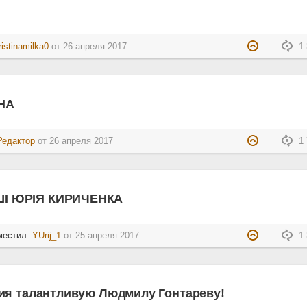
ristinamilka0
от
26 апреля 2017
1 
НА
Редактор
от
26 апреля 2017
1 
І ЮРІЯ КИРИЧЕНКА
местил:
YUrij_1
от
25 апреля 2017
1 
ия талантливую Людмилу Гонтареву!