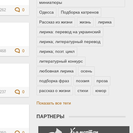
миниатюры
262
0
Одесса
Подборка катренов
Рассказ из жизни
жизнь
лирика
лирика: перевод на украинский
лирика; литературный перевод
468
0
лирика; поэт. цикл
литературный конкурс
любовная лирика
осень
подборка фраз
поэзия
проза
рассказ о жизни
стихи
юмор
237
0
Показать все теги
ПАРТНЕРЫ