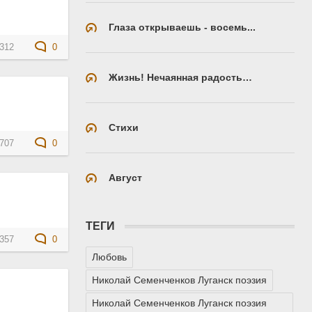
Глаза открываешь - восемь...
312
0
Жизнь! Нечаянная радость…
Стихи
707
0
Август
ТЕГИ
357
0
Любовь
Николай Семенченков Луганск поэзия
Николай Семенченков Луганск поэзия