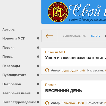
Авторы
сортировать по:
дате
Новости МСП
0
Поэзия
0
На главную
» Материалы за А
Новости МСП
Проза
0
Ушел из жизни замечательн
Переводы
0
Автор:
Бураго Дмитрий
| Разместил:
Публицистика
0
Острослов
0
Поэзия
ВЕСЕННИЙ ДЕНЬ
Авторская песня
0
Литературоведение
0
Автор:
Савченко Юрий
| Разместил:
Р