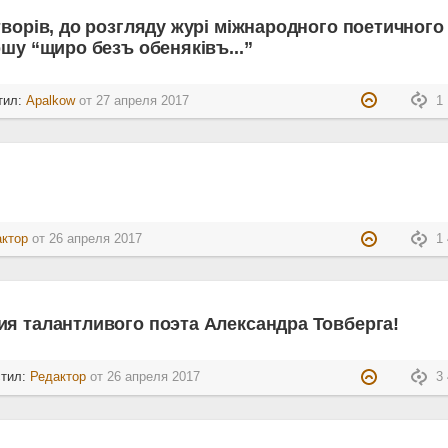
ворів, до розгляду журі міжнародного поетичного
шу “щиро безъ обеняківъ...”
тил:
Apalkow
от
27 апреля 2017
1 
актор
от
26 апреля 2017
1 
я талантливого поэта Александра Товберга!
стил:
Редактор
от
26 апреля 2017
3 