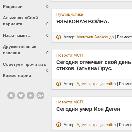
Рецензии
0
Публицистика
Альманах «Свой
ЯЗЫКОВАЯ ВОЙНА.
вариант»
0
Наша память
0
Автор:
Акентьев Александр
| Размес
Дружественные
издания
0
Новости МСП
Сегодня отмечает свой день
Советуем прочитать
стихов Татьяна Прус.
0
Комментарии
Автор:
Администрация сайта
| Разме
Новости МСП
Cегодня умер Ион Деген
Автор:
Администрация сайта
| Разме