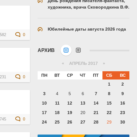
День рождения писателя-фантаста,
художника, врача Сковородкина В.Ф.
Юбилейные даты августа 2026 года
582
0
АРХИВ
«
АПРЕЛЬ 2017
»
ПН
ВТ
СР
ЧТ
ПТ
СБ
ВС
231
0
1
2
3
4
5
6
7
8
9
10
11
12
13
14
15
16
17
18
19
20
21
22
23
745
0
24
25
26
27
28
29
30