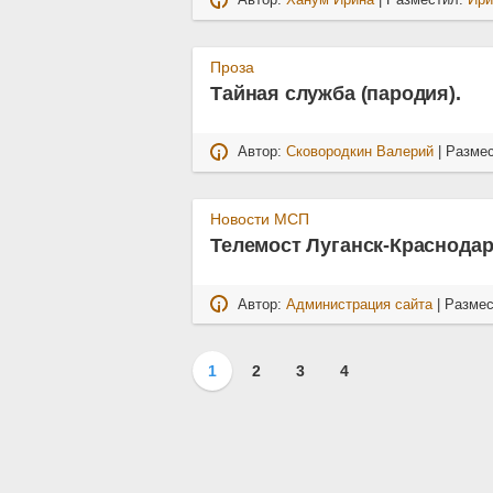
Автор:
Ханум Ирина
| Разместил:
Ири
Проза
Тайная служба (пародия).
Автор:
Сковородкин Валерий
| Разме
Новости МСП
Телемост Луганск-Краснода
Автор:
Администрация сайта
| Разме
1
2
3
4