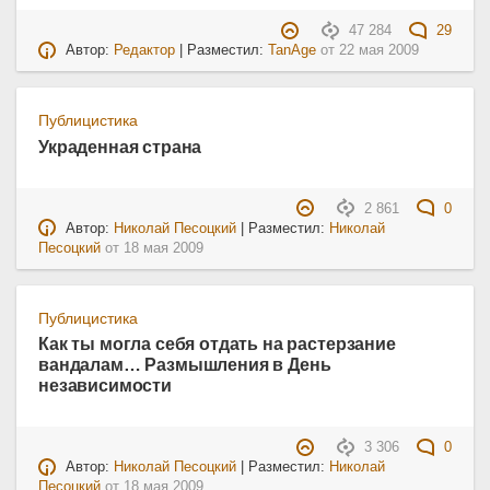
47 284
29
Автор:
Редактор
| Разместил:
TanAge
от
22 мая 2009
Публицистика
Украденная страна
2 861
0
Автор:
Николай Песоцкий
| Разместил:
Николай
Песоцкий
от
18 мая 2009
Публицистика
Как ты могла себя отдать на растерзание
вандалам… Размышления в День
независимости
3 306
0
Автор:
Николай Песоцкий
| Разместил:
Николай
Песоцкий
от
18 мая 2009