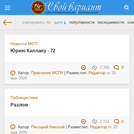
сортировать по:
дате
популярности
посещаемости
ком
На главную
» Материалы за Май 2009 года
Новости МСП
Юрию Каплану - 72
2 700
0
Автор:
Правление МСПУ
| Разместил:
Редактор
от
29
мая 2009
Публицистика
Разлом
2 724
0
Автор:
Песоцкий Николай
| Разместил:
Редактор
от
28
мая 2009