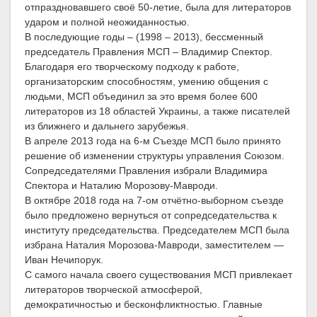
отпраздновавшего своё 50-летие, была для литераторов
ударом и полной неожиданностью.
В последующие годы – (1998 – 2013), бессменный
председатель Правления МСП – Владимир Спектор.
Благодаря его творческому подходу к работе,
организаторским способностям, умению общения с
людьми, МСП объединил за это время более 600
литераторов из 18 областей Украины, а также писателей
из ближнего и дальнего зарубежья.
В апреле 2013 года на 6-м Съезде МСП было принято
решение об изменении структуры управления Союзом.
Сопредседателями Правления избрали Владимира
Спектора и Наталию Морозову-Мавроди.
В октябре 2018 года на 7-ом отчётно-выборном съезде
было предложено вернуться от сопредседательства к
институту председательства. Председателем МСП была
избрана Наталия Морозова-Мавроди, заместителем —
Иван Нечипорук.
С самого начала своего существования МСП привлекает
литераторов творческой атмосферой,
демократичностью и бесконфликтностью. Главные