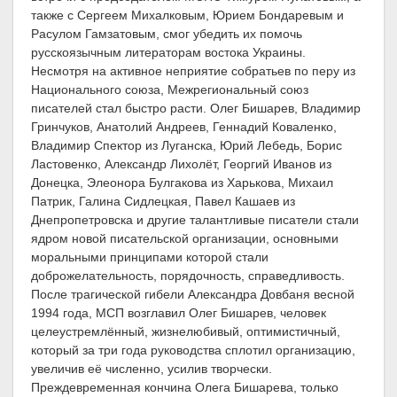
также с Сергеем Михалковым, Юрием Бондаревым и
Расулом Гамзатовым, смог убедить их помочь
русскоязычным литераторам востока Украины.
Несмотря на активное неприятие собратьев по перу из
Национального союза, Межрегиональный союз
писателей стал быстро расти. Олег Бишарев, Владимир
Гринчуков, Анатолий Андреев, Геннадий Коваленко,
Владимир Спектор из Луганска, Юрий Лебедь, Борис
Ластовенко, Александр Лихолёт, Георгий Иванов из
Донецка, Элеонора Булгакова из Харькова, Михаил
Патрик, Галина Сидлецкая, Павел Кашаев из
Днепропетровска и другие талантливые писатели стали
ядром новой писательской организации, основными
моральными принципами которой стали
доброжелательность, порядочность, справедливость.
После трагической гибели Александра Довбаня весной
1994 года, МСП возглавил Олег Бишарев, человек
целеустремлённый, жизнелюбивый, оптимистичный,
который за три года руководства сплотил организацию,
увеличив её численно, усилив творчески.
Преждевременная кончина Олега Бишарева, только