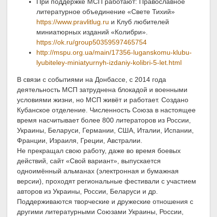
При поддержке МСП работают: Православное
литературное объединение «Свете Тихий»
https://www.pravlitlug.ru
и Клуб любителей
миниатюрных изданий «Колибри».
https://ok.ru/group50359597465754
http://mspu.org.ua/main/17356-luganskomu-klubu-
lyubiteley-miniatyurnyh-izdaniy-kolibri-5-let.html
В связи с событиями на Донбассе, с 2014 года
деятельность МСП затруднена блокадой и военными
условиями жизни, но МСП живёт и работает. Создано
Кубанское отделение. Численность Союза в настоящее
время насчитывает более 800 литераторов из России,
Украины, Беларуси, Германии, США, Италии, Испании,
Франции, Израиля, Греции, Австралии.
Не прекращал свою работу, даже во время боевых
действий, сайт «Свой вариант», выпускается
одноимённый альманах (электронная и бумажная
версии), проходят региональные фестивали с участием
авторов из Украины, России, Беларуси и др.
Поддерживаются творческие и дружеские отношения с
другими литературными Союзами Украины, России,