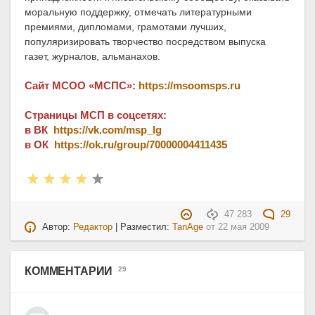
моральную поддержку, отмечать литературными
премиями, дипломами, грамотами лучших,
популяризировать творчество посредством выпуска
газет, журналов, альманахов.
Сайт МСОО «МСПС»:
https://msoomsps.ru
Страницы МСП в соцсетях:
в ВК
https://vk.com/msp_lg
в ОК
https://ok.ru/group/70000004411435
47 283
29
Автор:
Редактор
| Разместил:
TanAge
от
22 мая 2009
КОММЕНТАРИИ
29
Следующая публикация