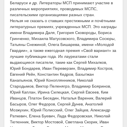
Беларуси и др. Литераторы МСП принимают участие в
различных мероприятиях, проводимых МСПС,
писательскими организациями разных стран.
Нельзя не сказать о ставших престижными и почётными
литературных премиях, учрежденных МСП. Это награды
имени Владимира Даля, Григория Сковороды, Бориса
Гринченко, Михаила Матусовского, Владимира Сосюры,
Татьяны Снежиной, Олега Бишарева, имени «Молодой
Гвардии», а также ежегодная премия «Свой вариант» за
лучшие публикации года. Их лауреатами стали
выдающиеся писатели, такие как Сергей Михалков,
Юрий Бондарев, Иван Переверзин, Владимир Костров,
Евгений Рейн, Константин Кедров, Бахытжан
Канапьянов, Юрий Коноплянников, Николай
Стародымов, Виктор Пеленягрэ, Владимир Бояринов,
Юрий Каплан, Ирина Силецкая, Сергей Евсеев, Ким
Иванцов, Платон Беседин, Наталья Вареник, Валерий
Басыров, Олег Федоров, Сергей Дунев, Анатолий
Мозжухин, Юрий Полисский, Олег Зайцев, Александр
Раткевич, Елена Буевич, Лада Федоровская, Николай
Тютюнник, Виктор Мостовой, Светлана Скорик, Иван