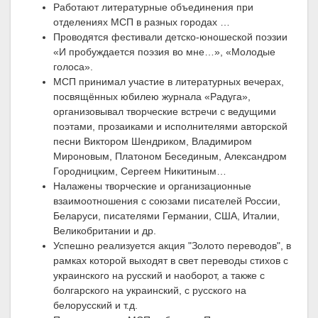
Работают литературные объединения при
отделениях МСП в разных городах …
Проводятся фестивали детско-юношеской поэзии
«И пробуждается поэзия во мне…», «Молодые
голоса».
МСП принимал участие в литературных вечерах,
посвящённых юбилею журнала «Радуга»,
организовывал творческие встречи с ведущими
поэтами, прозаиками и исполнителями авторской
песни Виктором Шендриком, Владимиром
Мироновым, Платоном Бесединым, Александром
Городницким, Сергеем Никитиным…
Налажены творческие и организационные
взаимоотношения с союзами писателей России,
Беларуси, писателями Германии, США, Италии,
Великобритании и др.
Успешно реализуется акция "Золото переводов", в
рамках которой выходят в свет переводы стихов с
украинского на русский и наоборот, а также с
болгарского на украинский, с русского на
белорусский и т.д.