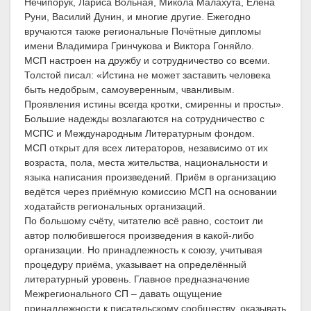
Нечипорук, Лариса Вольная, Микола Малахута, Елена
Руни, Василий Дунин, и многие другие. Ежегодно
вручаются также региональные Почётные дипломы
имени Владимира Гринчукова и Виктора Гоняйло.
МСП настроен на дружбу и сотрудничество со всеми.
Толстой писал: «Истина не может заставить человека
быть недобрым, самоуверенным, чванливым.
Проявления истины всегда кротки, смиренны и просты».
Большие надежды возлагаются на сотрудничество с
МСПС и Международным Литературным фондом.
МСП открыт для всех литераторов, независимо от их
возраста, пола, места жительства, национальности и
языка написания произведений. Приём в организацию
ведётся через приёмную комиссию МСП на основании
ходатайств региональных организаций.
По большому счёту, читателю всё равно, состоит ли
автор полюбившегося произведения в какой-либо
организации. Но принадлежность к союзу, учитывая
процедуру приёма, указывает на определённый
литературный уровень. Главное предназначение
Межрегионального СП – давать ощущение
принадлежности к писательскому сообществу, оказывать