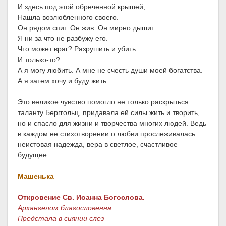
И здесь под этой обреченной крышей,
Нашла возлюбленного своего.
Он рядом спит. Он жив. Он мирно дышит.
Я ни за что не разбужу его.
Что может враг? Разрушить и убить.
И только-то?
А я могу любить. А мне не счесть души моей богатства.
А я затем хочу и буду жить.
Это великое чувство помогло не только раскрыться
таланту Берггольц, придавала ей силы жить и творить,
но и спасло для жизни и творчества многих людей. Ведь
в каждом ее стихотворении о любви прослеживалась
неистовая надежда, вера в светлое, счастливое
будущее.
Машенька
Откровение Св. Иоанна Богослова.
Архангелом благословенна
Предстала в сиянии слез