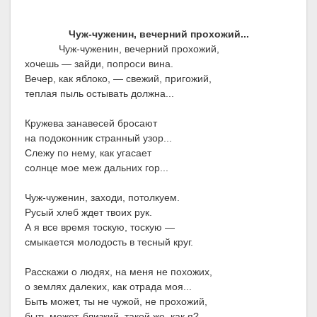
Чуж-чуженин, вечерний прохожий...
Чуж-чуженин, вечерний прохожий,
хочешь — зайди, попроси вина.
Вечер, как яблоко, — свежий, пригожий,
теплая пыль остывать должна...
Кружева занавесей бросают
на подоконник странный узор...
Слежу по нему, как угасает
солнце мое меж дальних гор...
Чуж-чуженин, заходи, потолкуем.
Русый хлеб ждет твоих рук.
А я все время тоскую, тоскую —
смыкается молодость в тесный круг.
Расскажи о людях, на меня не похожих,
о землях далеких, как отрада моя...
Быть может, ты не чужой, не прохожий,
быть может, близкий, такой же, как я?