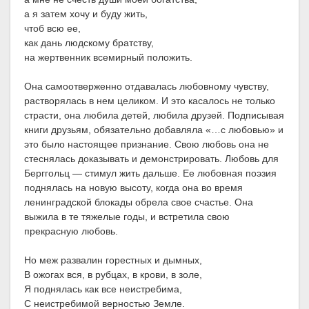
а я затем хочу и буду жить,
чтоб всю ее,
как дань людскому братству,
на жертвенник всемирный положить.
Она самоотверженно отдавалась любовному чувству,
растворялась в нем целиком. И это касалось не только
страсти, она любила детей, любила друзей. Подписывая
книги друзьям, обязательно добавляла «…с любовью» и
это было настоящее признание. Свою любовь она не
стеснялась доказывать и демонстрировать. Любовь для
Берггольц — стимул жить дальше. Ее любовная поэзия
поднялась на новую высоту, когда она во время
ленинградской блокады обрела свое счастье. Она
выжила в те тяжелые годы, и встретила свою
прекрасную любовь.
Но меж развалин горестных и дымных,
В ожогах вся, в рубцах, в крови, в золе,
Я поднялась как все неистребима,
С неистребимой верностью Земле.