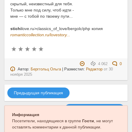
скрытый, неизвестный для тебя.
Только мне под силу, чтоб идти -
мне — с тобой по твоему пути...
stichi
love.ru>classics_of_love/bergolc/php копия
romanticcollection.ru/lovestory...
4 062
0
Автор:
Берггольц Ольга
| Разместил:
Редактор
от
30
ноября 2025
Предыдущая публикация
Следующая публикация
Информация
Посетители, находящиеся в группе
Гости
, не могут
оставлять комментарии к данной публикации.