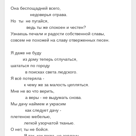
Она беспощадней всего,
недоверья отрава.
Но ты не пугайся,
ведь ты же спокоен и честен?
Узнаешь печали и радости собственной славы,
совсем не похожей на славу отверженных песен.
Я даже не буду
из дому теперь отлучаться,
шататься по городу
в поисках света людского.
Я всё потеряла -
к чему же за малость цепляться.
Мне не во что верить,
а веры - не выдумать снова.
Мы дачу наймем и украсим
как следует дачу -
плетеною мебелью,
легкой узорчатой тканью.
О нет, ты не бойся.
Я так, как тогда, не заплачу,