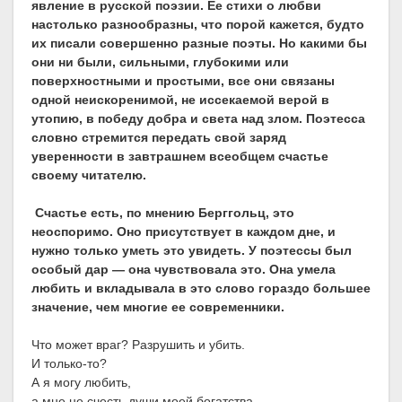
явление в русской поэзии. Ее стихи о любви
настолько разнообразны, что порой кажется, будто
их писали совершенно разные поэты. Но какими бы
они ни были, сильными, глубокими или
поверхностными и простыми, все они связаны
одной неискоренимой, не иссекаемой верой в
утопию, в победу добра и света над злом. Поэтесса
словно стремится передать свой заряд
уверенности в завтрашнем всеобщем счастье
своему читателю.
Счастье есть, по мнению Берггольц, это
неоспоримо. Оно присутствует в каждом дне, и
нужно только уметь это увидеть. У поэтессы был
особый дар — она чувствовала это. Она умела
любить и вкладывала в это слово гораздо большее
значение, чем многие ее современники.
Что может враг? Разрушить и убить.
И только-то?
А я могу любить,
а мне не счесть души моей богатства,