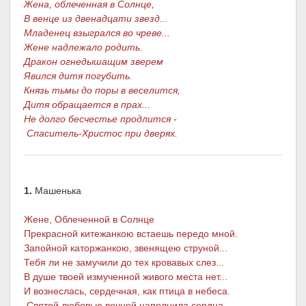
Жена, облеченная в Солнце,
В венце из двенадцати звезд...
Младенец взыгрался во чреве...
Жене надлежало родить.
Дракон огнедышащим зверем
Явился дитя погубить.
Князь тьмы до поры в веселится,
Дитя обращается в прах...
Не долго бесчестье продлится -
Спаситель-Христос при дверях.
1.
Машенька
Жене, Облеченной в Солнце
Прекрасной китежанкою встаешь передо мной.
Запойной каторжанкою, звенящею струной...
Тебя ли не замучили до тех кровавых слез...
В душе твоей измученной живого места нет...
И вознеслась, сердечная, как птица в небеса.
Святой любовью вечной наполнила сердца...