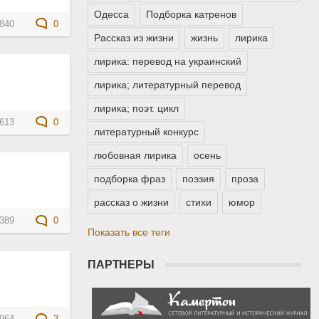
Одесса
Подборка катренов
840
0
Рассказ из жизни
жизнь
лирика
лирика: перевод на украинский
лирика; литературный перевод
лирика; поэт. цикл
613
0
литературный конкурс
любовная лирика
осень
подборка фраз
поэзия
проза
рассказ о жизни
стихи
юмор
389
0
Показать все теги
ПАРТНЕРЫ