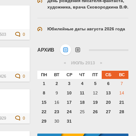
День рождения писателя-фантаста,
художника, врача Сковородкина В.Ф.
Юбилейные даты августа 2026 года
503
0
АРХИВ
«
ИЮЛЬ 2013
»
ПН
ВТ
СР
ЧТ
ПТ
СБ
ВС
426
0
1
2
3
4
5
6
7
8
9
10
11
12
13
14
15
16
17
18
19
20
21
22
23
24
25
26
27
28
929
0
29
30
31