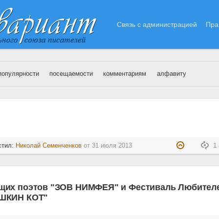
Связь с администрацией
Пра
популярности
посещаемости
комментариям
алфавиту
Июль 2013 года
стил:
Николай Семенченков
от
31 июля 2013
1 
щих поэтов "ЗОВ НИМФЕЯ" и Фестиваль Любител
ЁШКИН КОТ"