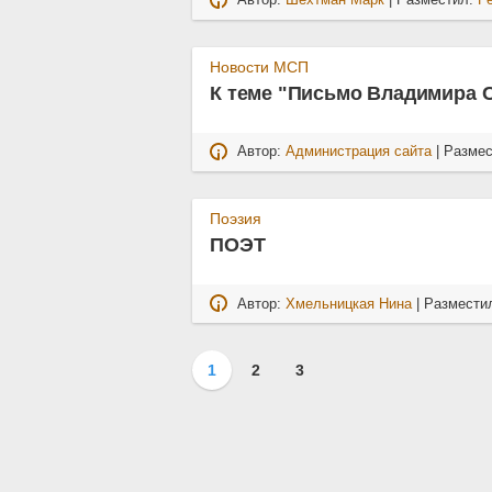
Автор:
Шехтман Марк
| Разместил:
Р
Новости МСП
К теме "Письмо Владимира 
Автор:
Администрация сайта
| Разме
Поэзия
ПОЭТ
Автор:
Хмельницкая Нина
| Размести
1
2
3