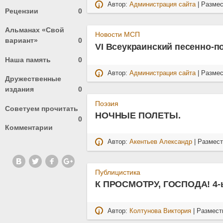
Автор:
Администрация сайта
| Разме
Рецензии
0
Альманах «Свой
Новости МСП
вариант»
0
VI Всеукраинский песенно-
Наша память
0
Автор:
Администрация сайта
| Разме
Дружественные
издания
0
Поэзия
Советуем прочитать
НОЧНЫЕ ПОЛЕТЫ.
0
Комментарии
Автор:
Акентьев Александр
| Размес
Публицистика
К ПРОСМОТРУ, ГОСПОДА! 4
Автор:
Колтунова Виктория
| Размест