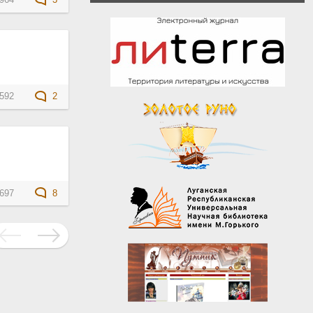
964
3
592
2
697
8