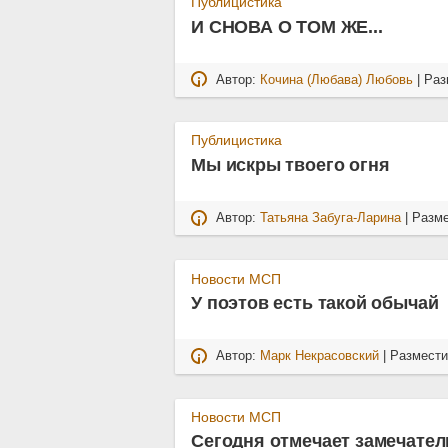
Публицистика
И СНОВА О ТОМ ЖЕ...
Автор:
Кочина (Любава) Любовь
| Ра
Публицистика
Мы искры твоего огня
Автор:
Татьяна Забуга-Ларина
| Разм
Новости МСП
У поэтов есть такой обычай
Автор:
Марк Некрасовский
| Размест
Новости МСП
Сегодня отмечает замечател