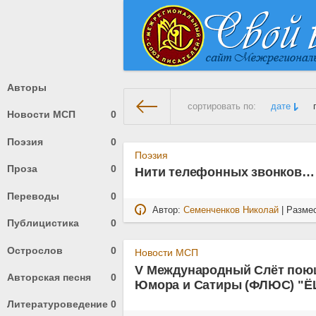
Авторы
сортировать по:
дате
Новости МСП
0
Поэзия
0
На главную
» Материалы за 
Поэзия
Проза
0
Нити телефонных звонков…
Переводы
0
Автор:
Семенченков Николай
| Разме
Публицистика
0
Острослов
0
Новости МСП
V Международный Слёт пою
Авторская песня
0
Юмора и Сатиры (ФЛЮС) "
Литературоведение
0