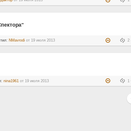
едактор
от
19 июля 2013
1 
Спектора"
стил:
NMavrodi
от
19 июля 2013
2 
л:
nina1961
от
19 июля 2013
1 