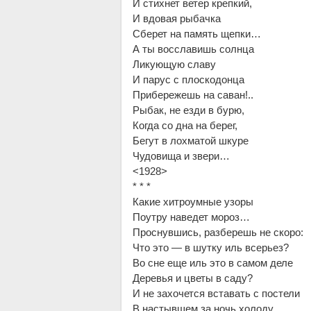
И стихнет ветер крепкий,
И вдовая рыбачка
Сберет на память щепки…
А ты восславишь солнца
Ликующую славу
И парус с плоскодонца
Прибережешь на саван!..
Рыбак, не езди в бурю,
Когда со дна на берег,
Бегут в лохматой шкуре
Чудовища и звери…
<1928>
* * *
Какие хитроумные узоры
Поутру наведет мороз…
Проснувшись, разберешь не скоро:
Что это — в шутку иль всерьез?
Во сне еще иль это в самом деле
Деревья и цветы в саду?
И не захочется вставать с постели
В настывшем за ночь холоду.