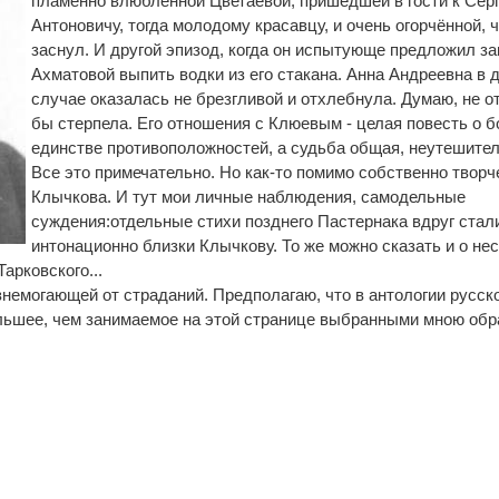
пламенно влюбленной Цветаевой, пришедшей в гости к Сер
Антоновичу, тогда молодому красавцу, и очень огорчённой, ч
заснул. И другой эпизод, когда он испытующе предложил 
Ахматовой выпить водки из его стакана. Анна Андреевна в 
случае оказалась не брезгливой и отхлебнула. Думаю, не от
бы стерпела. Его отношения с Клюевым - целая повесть о б
единстве противоположностей, а судьба общая, неутешител
Все это примечательно. Но как-то помимо собственно творч
Клычкова. И тут мои личные наблюдения, самодельные
суждения:отдельные стихи позднего Пастернака вдруг стал
интонационно близки Клычкову. То же можно сказать и о не
арковского...
изнемогающей от страданий. Предполагаю, что в антологии русск
ольшее, чем занимаемое на этой странице выбранными мною обр