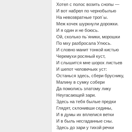
Хотел с полос возить снопы —
И вот набрел по чернобылью
На невозвратные троп´ы.
Меж кочек шуркнули дорожки.
И я один и не боюсь.
Ой, сколько пь´яники, морошки
По мху разбросала Улюсь.
И словно манит тонкой кистью
Черемухи росяный куст,
И слышится мне шорох листьев
И шепот человечьих уст:
Останься здесь, сбери бруснику,
Малину в сумку собери
Да помолись златому лику
Неугасающей зари.
Здесь на тебя былые предки
Глядят, склонивши седины,
И в думы их вплелися ветки
И в быль несгаданные сны.
Здесь до зари у тихой речки