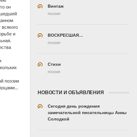
гею
Винтаж
то он
зашедшей
поэзия
данном
 всякого
орьбе и
ВОСКРЕСШАЯ…
ьная.
поэзия
ества
и
Стихи
скольких
поэзия
ой поэзии
азцами...
НОВОСТИ И ОБЪЯВЛЕНИЯ
Сегодня день рождения
замечательной писательницы Анны
Солодкой