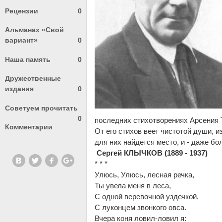
Рецензии
0
Альманах «Свой
вариант»
0
Наша память
0
Дружественные
издания
0
Советуем прочитать
0
последних стихотворениях Арсения Т
Комментарии
От его стихов веет чистотой души, 
для них найдется место, и - даже б
Сергей КЛЫЧКОВ (1889 - 1937)
* * *
Улюсь, Улюсь, лесная речка,
Ты увела меня в леса,
С одной веревочной уздечкой,
С луконцем звонкого овса.
Вчера коня ловил-ловил я: