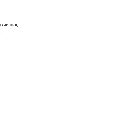
.
кий шаг,
вы