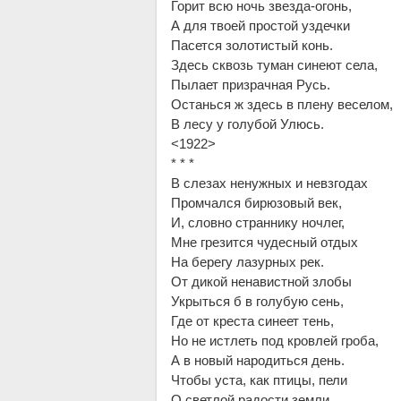
Горит всю ночь звезда-огонь,
А для твоей простой уздечки
Пасется золотистый конь.
Здесь сквозь туман синеют села,
Пылает призрачная Русь.
Останься ж здесь в плену веселом,
В лесу у голубой Улюсь.
<1922>
* * *
В слезах ненужных и невзгодах
Промчался бирюзовый век,
И, словно страннику ночлег,
Мне грезится чудесный отдых
На берегу лазурных рек.
От дикой ненавистной злобы
Укрыться б в голубую сень,
Где от креста синеет тень,
Но не истлеть под кровлей гроба,
А в новый народиться день.
Чтобы уста, как птицы, пели
О светлой радости земли,