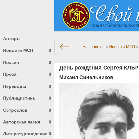
Авторы
На главную
»
Новости МСП
»
Новости МСП
0
Поэзия
0
День рождения Сергея КЛ
Проза
0
Михаил Синельников
Переводы
0
Публицистика
0
Острослов
0
Авторская песня
0
Литературоведение
0