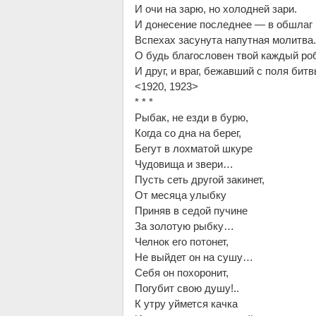
И очи на зарю, но холодней зари.
И донесение последнее — в обшлаг
Вспехах засунута напутная молитва
О будь благословен твой каждый роб
И друг, и враг, бежавший с поля бит
<1920, 1923>
* * *
Рыбак, не езди в бурю,
Когда со дна на берег,
Бегут в лохматой шкуре
Чудовища и звери…
Пусть сеть другой закинет,
От месяца улыбку
Приняв в седой пучине
За золотую рыбку…
Челнок его потонет,
Не выйдет он на сушу…
Себя он похоронит,
Погубит свою душу!..
К утру уймется качка