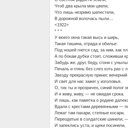
Чтоб два крыла мои цвели,
Что лишь незримо шелестели,
В дорожной волочась пыли…
<1922>
* * *
У моего окна такая высь и ширь,
Такая тишина, отрада и обилье:
Под ношей гнется сад, за ним, как пл
А по бокам дубки стоят, сложивши к
Забудь же, друг, беду, сгони с унылы
Печаль и глянь без слез хоть раз с 
Звезду прекрасную принес вечерний
И свет для нас зажег у изголовья.
О, тих ты и прозрачен, синий полог з
И я живу, живу, — не ожидая срока.
И лишь, как памятка о родине далек
Вдали с крестами деревянными — по
Лежат там пахари, степные косари,
Переодетые в солдатские шинели, 
И запеклись уста, и щеки посинели,