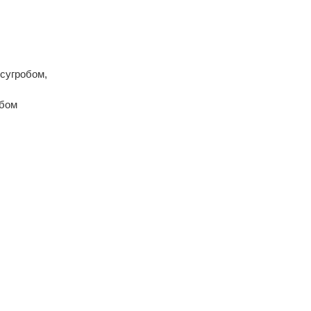
 сугробом,
обом