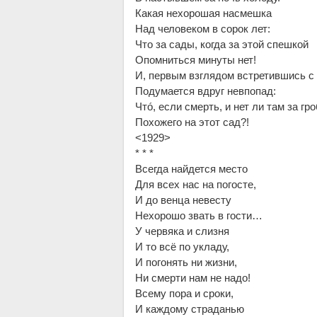
Какая нехорошая насмешка
Над человеком в сорок лет:
Что за сады, когда за этой спешкой
Опомниться минуты нет!
И, первым взглядом встретившись с
Подумается вдруг невпопад:
Чтó, если смерть, и нет ли там за гр
Похожего на этот сад?!
<1929>
* * *
Всегда найдется место
Для всех нас на погосте,
И до венца невесту
Нехорошо звать в гости…
У червяка и слизня
И то всё по укладу,
И погонять ни жизни,
Ни смерти нам не надо!
Всему пора и сроки,
И каждому страданью