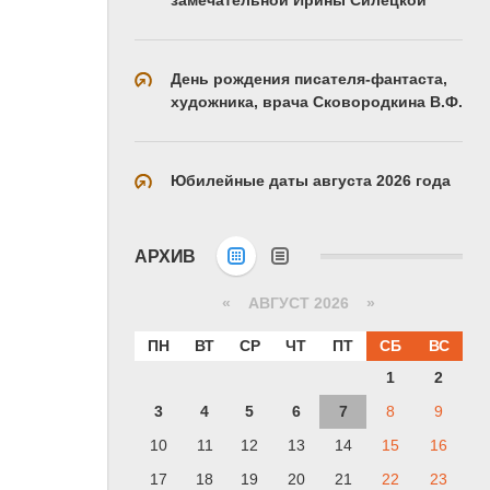
День рождения писателя-фантаста,
художника, врача Сковородкина В.Ф.
Юбилейные даты августа 2026 года
АРХИВ
«
АВГУСТ 2026 »
ПН
ВТ
СР
ЧТ
ПТ
СБ
ВС
1
2
3
4
5
6
7
8
9
10
11
12
13
14
15
16
17
18
19
20
21
22
23