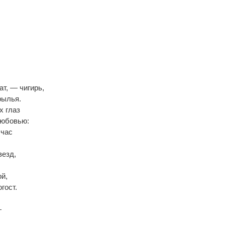
ат, — чигирь,
рылья.
х глаз
любовью:
 час
везд,
ой,
гост.
—