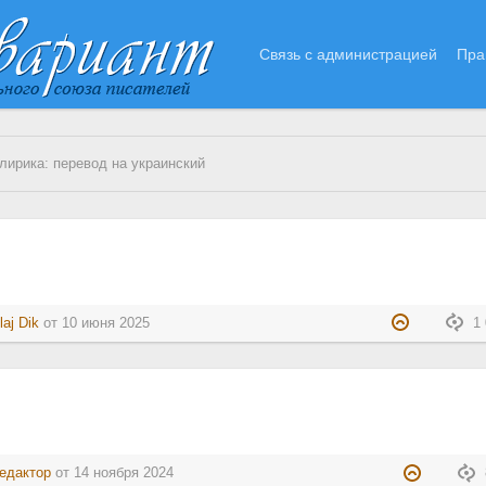
Связь с администрацией
Пра
лирика: перевод на украинский
laj Dik
от
10 июня 2025
1 
едактор
от
14 ноября 2024