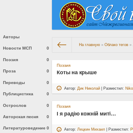
Авторы
На главную
»
Облако тегов
» 
Новости МСП
0
Поэзия
0
Поэзия
Проза
0
Коты на крыше
Переводы
0
Автор:
Дик Николай
| Разместил:
Niko
Публицистика
0
Острослов
0
Поэзия
І я радію кожній миті…
Авторская песня
0
Литературоведение
0
Автор:
Лецкин Михаил
| Разместил:
Р