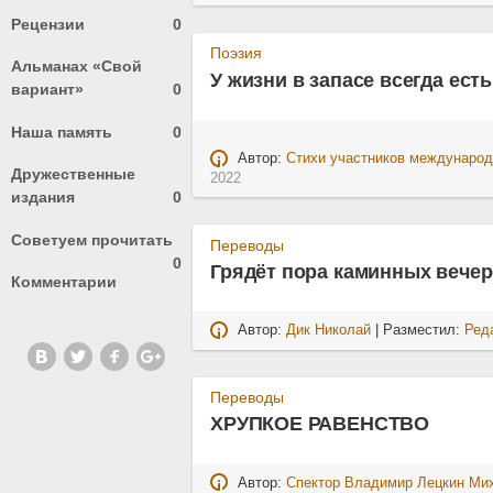
Рецензии
0
Поэзия
Альманах «Свой
У жизни в запасе всегда ест
вариант»
0
Наша память
0
Автор:
Стихи участников международ
Дружественные
2022
издания
0
Советуем прочитать
Переводы
0
Грядёт пора каминных вече
Комментарии
Автор:
Дик Николай
| Разместил:
Ред
Переводы
ХРУПКОЕ РАВЕНСТВО
Автор:
Спектор Владимир Лецкин Ми