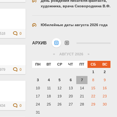
День рождения писателя-фантаста,
художника, врача Сковородкина В.Ф.
Юбилейные даты августа 2026 года
518
0
АРХИВ
«
АВГУСТ 2026 »
ПН
ВТ
СР
ЧТ
ПТ
СБ
ВС
979
0
1
2
3
4
5
6
7
8
9
10
11
12
13
14
15
16
17
18
19
20
21
22
23
24
25
26
27
28
29
30
434
0
31