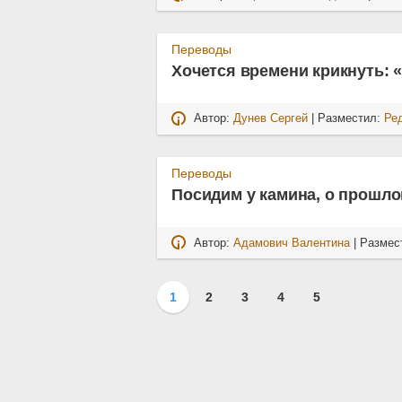
Переводы
Хочется времени крикнуть: 
Автор:
Дунев Сергей
| Разместил:
Ре
Переводы
Посидим у камина, о прошл
Автор:
Адамович Валентина
| Размес
1
2
3
4
5