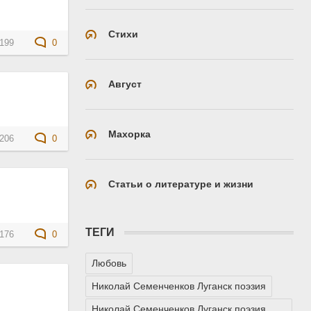
Стихи
199
0
Август
Махорка
206
0
Статьи о литературе и жизни
ТЕГИ
176
0
Любовь
Николай Семенченков Луганск поэзия
Николай Семенченков Луганск поэзия