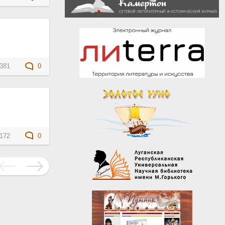
381
0
172
0