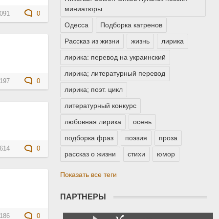
миниатюры
091
0
Одесса
Подборка катренов
Рассказ из жизни
жизнь
лирика
лирика: перевод на украинский
лирика; литературный перевод
197
0
лирика; поэт. цикл
литературный конкурс
любовная лирика
осень
подборка фраз
поэзия
проза
614
0
рассказ о жизни
стихи
юмор
Показать все теги
ПАРТНЕРЫ
186
0