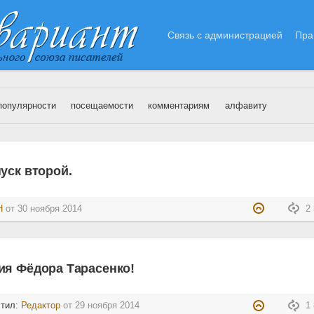
Связь с администрацией
Пра
популярности
посещаемости
комментариям
алфавиту
оябрь 2014 года
уск второй.
Н
от
30 ноября 2014
2 
ия Фёдора Тарасенко!
стил:
Редактор
от
29 ноября 2014
1 