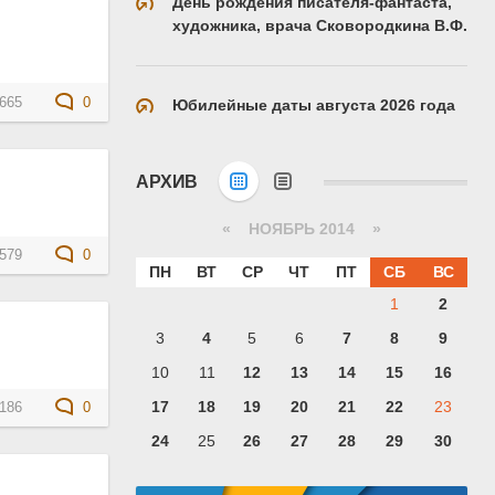
День рождения писателя-фантаста,
художника, врача Сковородкина В.Ф.
665
0
Юбилейные даты августа 2026 года
АРХИВ
«
НОЯБРЬ 2014
»
579
0
ПН
ВТ
СР
ЧТ
ПТ
СБ
ВС
1
2
3
4
5
6
7
8
9
10
11
12
13
14
15
16
17
18
19
20
21
22
23
186
0
24
25
26
27
28
29
30