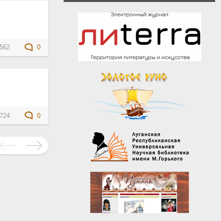
562
0
724
0