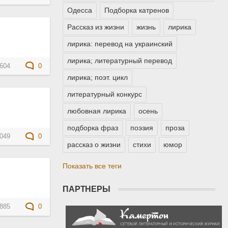
Одесса
Подборка катренов
Рассказ из жизни
жизнь
лирика
лирика: перевод на украинский
лирика; литературный перевод
604
0
лирика; поэт. цикл
литературный конкурс
любовная лирика
осень
подборка фраз
поэзия
проза
049
0
рассказ о жизни
стихи
юмор
Показать все теги
ПАРТНЕРЫ
885
0