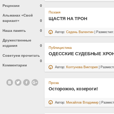
Рецензии
0
Поэзия
Альманах «Свой
ЩАСТЯ НА ТРОН
вариант»
0
Наша память
0
Автор:
Седень Валентин
| Разместил
Дружественные
издания
0
Публицистика
ОДЕССКИЕ СУДЕБНЫЕ ХРО
Советуем прочитать
0
Комментарии
Автор:
Колтунова Виктория
| Размест
Проза
Осторожно, козероги!
Автор:
Михайлов Владимир
| Размес