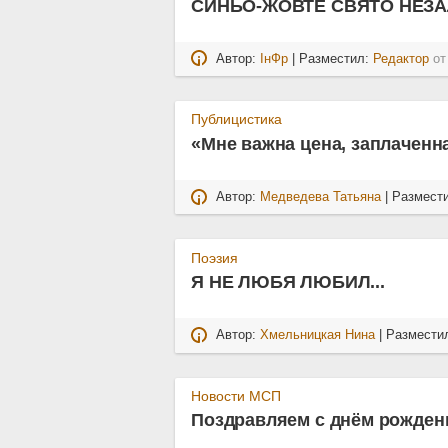
СИНЬО-ЖОВТЕ СВЯТО НЕЗА
Автор:
ІнФр
| Разместил:
Редактор
о
Публицистика
«Мне важна цена, заплаченна
Автор:
Медведева Татьяна
| Размест
Поэзия
Я НЕ ЛЮБЯ ЛЮБИЛ...
Автор:
Хмельницкая Нина
| Размести
Новости МСП
Поздравляем с днём рожден