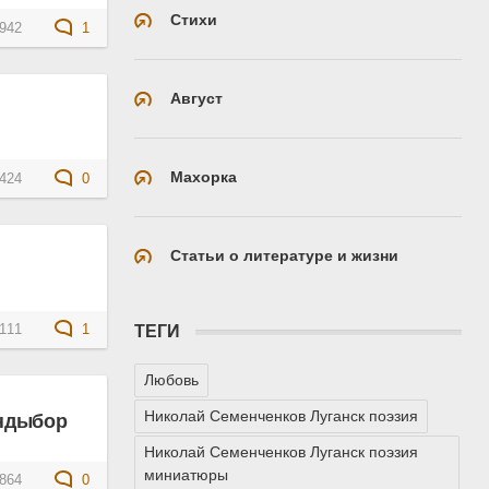
Стихи
942
1
Август
Махорка
424
0
Статьи о литературе и жизни
111
1
ТЕГИ
Любовь
Николай Семенченков Луганск поэзия
Андыбор
Николай Семенченков Луганск поэзия
миниатюры
864
0