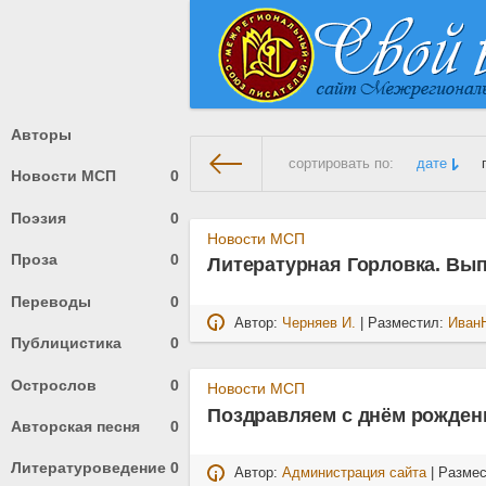
Авторы
сортировать по:
дате
Новости МСП
0
Поэзия
0
На главную
» Материалы за Н
Новости МСП
Проза
0
Литературная Горловка. Вып
Переводы
0
Автор:
Черняев И.
| Разместил:
Иван
Публицистика
0
Острослов
0
Новости МСП
Поздравляем с днём рожден
Авторская песня
0
Литературоведение
0
Автор:
Администрация сайта
| Разме