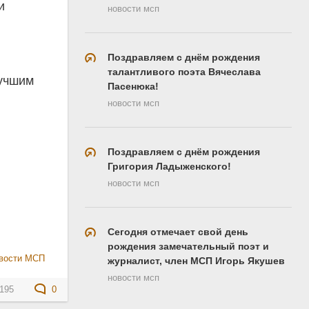
и
новости мсп
Поздравляем с днём рождения
талантливого поэта Вячеслава
лучшим
Пасенюка!
новости мсп
Поздравляем с днём рождения
Григория Ладыженского!
новости мсп
Сегодня отмечает свой день
рождения замечательный поэт и
вости МСП
журналист, член МСП Игорь Якушев
новости мсп
195
0