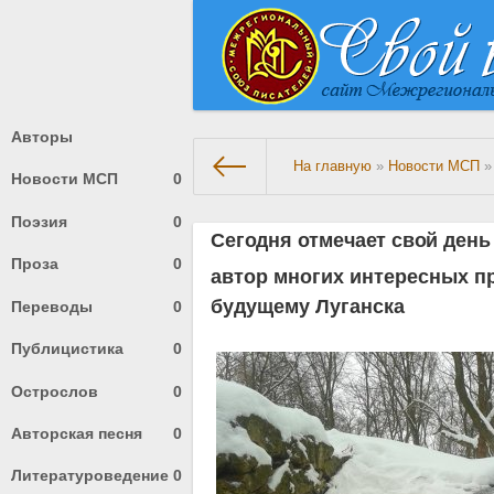
Авторы
На главную
»
Новости МСП
»
Новости МСП
0
Поэзия
0
Сегодня отмечает свой ден
Проза
0
автор многих интересных п
будущему Луганска
Переводы
0
Публицистика
0
Острослов
0
Авторская песня
0
Литературоведение
0