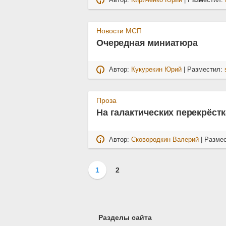
Автор:
Кириченко Юрий
| Разместил:
Новости МСП
Очередная миниатюра
Автор:
Кукурекин Юрий
| Разместил:
Проза
На галактических перекрёстк
Автор:
Сковородкин Валерий
| Разме
1
2
Разделы сайта