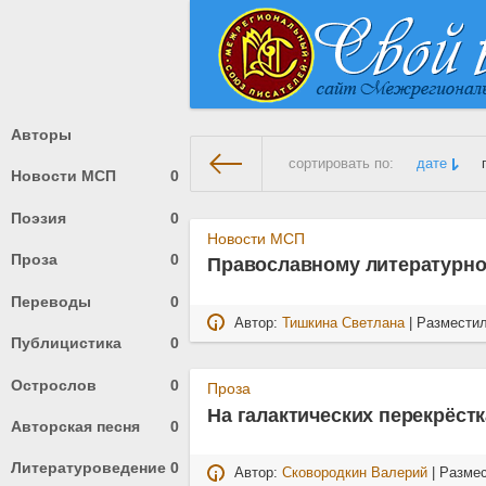
Авторы
сортировать по:
дате
Новости МСП
0
Поэзия
0
На главную
» Материалы за А
Новости МСП
Проза
0
Православному литературном
Переводы
0
Автор:
Тишкина Светлана
| Размести
Публицистика
0
Острослов
0
Проза
На галактических перекрёстк
Авторская песня
0
Литературоведение
0
Автор:
Сковородкин Валерий
| Разме