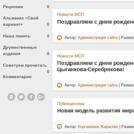
Рецензии
0
Новости МСП
Альманах «Свой
Поздравляем с днем рожден
вариант»
0
Наша память
0
Автор:
Администрация сайта
| Разме
Дружественные
издания
0
Новости МСП
Поздравляем с днем рождени
Советуем прочитать
Цыганкова-Серебрякова!
0
Комментарии
Автор:
Администрация сайта
| Разме
Публицистика
Новая модель развития мир
Автор:
Коргамбаев Жарасбек
| Разме