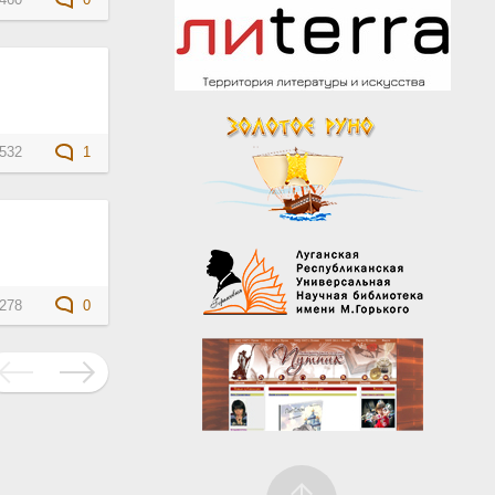
460
0
532
1
278
0