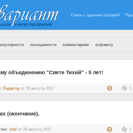
Связь с администрацией
Пра
популярности
посещаемости
комментариям
алфавиту
вгуст 2017 года
у объединению "Свете Тихий" - 5 лет!
л:
Редактор
от
30 августа 2017
1 
ах (окончание).
стил:
shef
от
29 августа 2017
1 