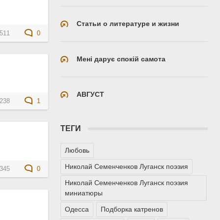
Статьи о литературе и жизни
511
0
Мені дарує спокій самота
АВГУСТ
238
1
ТЕГИ
Любовь
Николай Семенченков Луганск поэзия
345
0
Николай Семенченков Луганск поэзия
миниатюры
Одесса
Подборка катренов