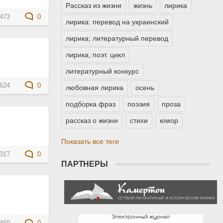
Рассказ из жизни
жизнь
лирика
473
0
лирика: перевод на украинский
лирика; литературный перевод
лирика; поэт. цикл
литературный конкурс
624
0
любовная лирика
осень
подборка фраз
поэзия
проза
рассказ о жизни
стихи
юмор
Показать все теги
317
0
ПАРТНЕРЫ