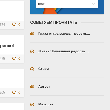
СОВЕТУЕМ ПРОЧИТАТЬ
674
0
Глаза открываешь - восемь...
ренко!
Жизнь! Нечаянная радость…
475
0
Стихи
Август
205
0
Махорка