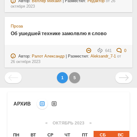
Автор:
Веллер Михаил
| Разместил:
Редактор
от
26
октября 2023
Проза
Об ушедшей технике замолвлю я слово
641
0
Автор:
Ралот Александр
| Разместил:
Aleksandr_7-1
от
26 октября 2023
1
5
АРХИВ
«
ОКТЯБРЬ 2023
»
ПН
ВТ
СР
ЧТ
ПТ
СБ
ВС