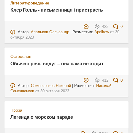
Литературоведение
Клер Голль - письменниця і пристрасть
423
0
Автор:
Апальков Олександр
| Разместил:
Apalkow
от
30
октября 2023
Острослов
Обычно речь ведут – она сама не ходит...
412
0
Автор:
Семенченков Николай
| Разместил:
Николай
Семенченков
от
30 октября 2023
Проза
Легенда о морском параде