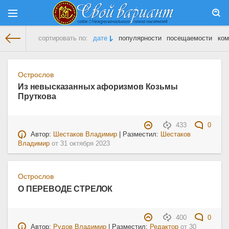
сортировать по:
дате
популярности
посещаемости
ком
На главную
» Материалы за Октябрь 2023 года
Острослов
Из невысказанных афоризмов Козьмы
Пруткова
433
0
Автор:
Шестаков Владимир
| Разместил:
Шестаков
Владимир
от
31 октября 2023
Острослов
О ПЕРЕВОДЕ СТРЕЛОК
400
0
Автор:
Рудов Владимир
| Разместил:
Редактор
от
30