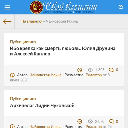
На главную
» Чайковская Ирина
Публицистика
Ибо крепка как смерть любовь. Юлия Друнина
и Алексей Каплер
1 893
0
Автор:
Чайковская Ирина
| Разместил:
Редактор
от
8
июля 2026
Публицистика
Архипелаг Лидии Чуковской
2 070
0
Автор:
Чайковская Ирина
| Разместил:
Редактор
от
24