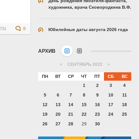
День рождения писателя-фантаста,
художника, врача Сковородкина В.Ф.
731
0
Юбилейные даты августа 2026 года
АРХИВ
«
СЕНТЯБРЬ 2022
»
ПН
ВТ
СР
ЧТ
ПТ
СБ
ВС
1
2
3
4
5
6
7
8
9
10
11
12
13
14
15
16
17
18
19
20
21
22
23
24
25
26
27
28
29
30