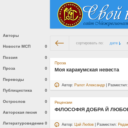
Авторы
сортировать по:
дате
Новости МСП
0
Поэзия
0
На главную
» Материалы за 0
Проза
Проза
0
Моя каракумская невеста
Переводы
0
Автор:
Ралот Александр
| Разместил
Публицистика
0
Острослов
0
Рецензии
ФІЛОСОФІЯ ДОБРА Й ЛЮБО
Авторская песня
0
Литературоведение
0
Автор:
Цай Любов
| Разместил:
Реда