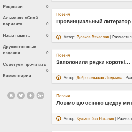
Рецензии
0
Поэзия
Альманах «Свой
Провинциальный литератор
вариант»
0
Наша память
0
Автор:
Гусаков Вячеслав
| Размести
Дружественные
издания
0
Поэзия
Заполонили рядки короткі…
Советуем прочитать
0
Комментарии
Автор:
Добровольская Людмила
| Ра
Поэзия
Ловімо цю осінню щедру ми
Автор:
Кузьмичёва Наталия
| Размес