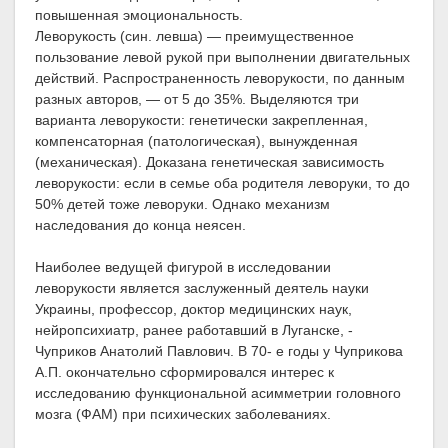
повышенная эмоциональность.
Леворукость (син. левша) — преимущественное
пользование левой рукой при выполнении двигательных
действий. Распространенность леворукости, по данным
разных авторов, — от 5 до 35%. Выделяются три
варианта леворукости: генетически закрепленная,
компенсаторная (патологическая), вынужденная
(механическая). Доказана генетическая зависимость
леворукости: если в семье оба родителя леворуки, то до
50% детей тоже леворуки. Однако механизм
наследования до конца неясен.
Наиболее ведущей фигурой в исследовании
леворукости является заслуженный деятель науки
Украины, профессор, доктор медицинских наук,
нейропсихиатр, ранее работавший в Луганске, -
Чуприков Анатолий Павлович. В 70- е годы у Чуприкова
А.П. окончательно сформировался интерес к
исследованию функциональной асимметрии головного
мозга (ФАМ) при психических заболеваниях.