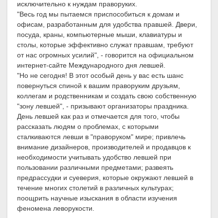
исключительно к нуждам праворуких.
"Весь год мы пытаемся приспособиться к домам и
офисам, разработанным для удобства правшей. Двери,
посуда, краны, компьютерные мыши, клавиатуры и
столы, которые эффективно служат правшам, требуют
от нас огромных усилий", - говорится на официальном
интернет-сайте Международного дня левшей.
"Но не сегодня! В этот особый день у вас есть шанс
повернуться спиной к вашим праворуким друзьям,
коллегам и родственникам и создать свою собственную
"зону левшей", - призывают организаторы праздника.
День левшей как раз и отмечается для того, чтобы
рассказать людям о проблемах, с которыми
сталкиваются левши в "праворуком" мире; привлечь
внимание дизайнеров, производителей и продавцов к
необходимости учитывать удобство левшей при
пользовании различными предметами; развеять
предрассудки и суеверия, которые окружают левшей в
течение многих столетий в различных культурах;
поощрить научные изыскания в области изучения
феномена леворукости.