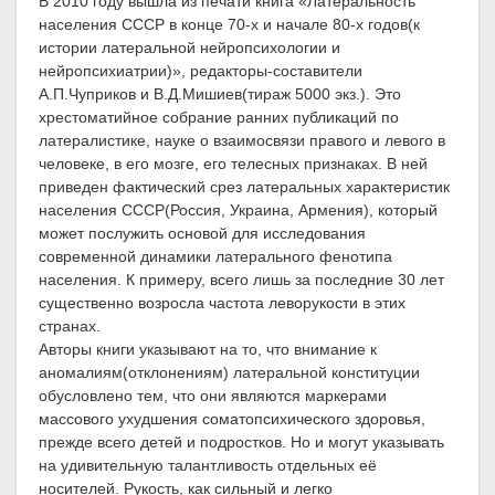
В 2010 году вышла из печати книга «Латеральность
населения СССР в конце 70-х и начале 80-х годов(к
истории латеральной нейропсихологии и
нейропсихиатрии)», редакторы-составители
А.П.Чуприков и В.Д.Мишиев(тираж 5000 экз.). Это
хрестоматийное собрание ранних публикаций по
латералистике, науке о взаимосвязи правого и левого в
человеке, в его мозге, его телесных признаках. В ней
приведен фактический срез латеральных характеристик
населения СССР(Россия, Украина, Армения), который
может послужить основой для исследования
современной динамики латерального фенотипа
населения. К примеру, всего лишь за последние 30 лет
существенно возросла частота леворукости в этих
странах.
Авторы книги указывают на то, что внимание к
аномалиям(отклонениям) латеральной конституции
обусловлено тем, что они являются маркерами
массового ухудшения соматопсихического здоровья,
прежде всего детей и подростков. Но и могут указывать
на удивительную талантливость отдельных её
носителей. Рукость, как сильный и легко