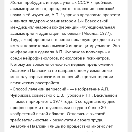
Желая пробудить интерес ученых СССР к проблеме
асимметрии мозга, преодолеть отставание советской
науки в её изучении, А.П. Чуприков предложил провести
и явился лидером-организатором 1-й Всесоюзной
междисциплинарной конференции «Функциональная
асимметрии и адаптация человека» (Москва, 1977).
Труды конференции в течение последующих десяти лет
имели поразительно высокий индекс цитируемости. Эта
конференция сделала А.П. Чуприкова популярным
среди нейрофизиологов, психологов и психиатров.
К этому же времени относятся первые предложения
Анатолия Павловича по направленному изменению
межполушарных взаимоотношений с целью терапии
психических расстройств.
«Способ лечении депрессий» — изобретение А.П.
Чуприкова совместно с Е.В. Гуровой и Г.П, Васильевой
— имеет приоритет с 1977 года. К сегодняшнему дню
профессором и его учениками создано более 30
изобретений в этой области. Относясь с высокой
требовательностью к результатам своего труда,
Анатолий Павлович лишь по прошествии многих лет