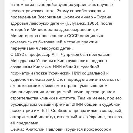
из немногих ныне действующих украинских научных
психиатрических школ. Этому способствовала и
проведенная Всесоюзная школа-семинар «Охрана
здоровья леворуких детей» (г. Луганск, 1985), после
которой и Министерство здравоохранения, и
Министерство просвещения СССР официально
отказались от бытовавшей в стране практики
переучивания леворуких детей.
С 1992 г. профессор А.П. Чуприков был приглашен
Минздравом Украины в Киев руководить недавно
созданным Киевским НИИ общей и судебной
психиатрии (позже Украинский НИИ социальной и
судебной психиатрии). Этот период его жизни совпал с
экономическим кризисом в стране, уменьшением
финансирования медицинской науки, прекращением
строительства клиники института. Тем не менее, под его
руководством бывший филиал ВНИИ общей и судебной
психиатрии им. В.П. Сербского превратился в солидный,
авторитетный институт, известный как в Украине, так и за
её пределами.
Сейчас Анатолий Павлович трудится профессором