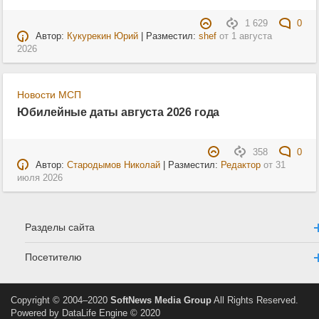
1 629
0
Автор:
Кукурекин Юрий
| Разместил:
shef
от
1 августа
2026
Новости МСП
Юбилейные даты августа 2026 года
358
0
Автор:
Стародымов Николай
| Разместил:
Редактор
от
31
июля 2026
Разделы сайта
Посетителю
Copyright © 2004–2020
SoftNews Media Group
All Rights Reserved.
Powered by DataLife Engine © 2020