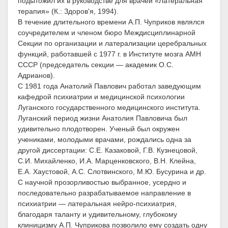
подытожил их в руководстве для врачей «Латеральная
терапия» (К.: Здоров'я, 1994).
В течение длительного времени А.П. Чуприков являлся
соучредителем и членом бюро Междисциплинарной
Секции по организации и латерализации церебральных
функций, работавшей с 1977 г. в Институте мозга АМН
СССР (председатель секции — академик О.С.
Адрианов).
С 1981 года Анатолий Павлович работал заведующим
кафедрой психиатрии и медицинской психологии
Луганского государственного медицинского института.
Луганский период жизни Анатолия Павловича был
удивительно плодотворен. Ученый был окружен
учениками, молодыми врачами, рождались одна за
другой диссертации: С.Е. Казаковой, Г.В. Кузнецовой,
С.И. Михайленко, И.А. Марценковского, В.Н. Клейна,
Е.А. Хаустовой, А.С. Слотвинского, М.Ю. Бусурина и др.
С научной прозорливостью выбранное, усердно и
последовательно разрабатываемое направление в
психиатрии — латеральная нейро-психиатрия,
благодаря таланту и удивительному, глубокому
клиницизму А.П. Чуприкова позволило ему создать одну