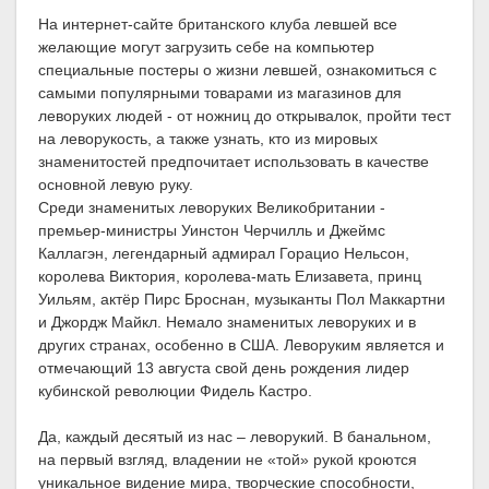
На интернет-сайте британского клуба левшей все
желающие могут загрузить себе на компьютер
специальные постеры о жизни левшей, ознакомиться с
самыми популярными товарами из магазинов для
леворуких людей - от ножниц до открывалок, пройти тест
на леворукость, а также узнать, кто из мировых
знаменитостей предпочитает использовать в качестве
основной левую руку.
Среди знаменитых леворуких Великобритании -
премьер-министры Уинстон Черчилль и Джеймс
Каллагэн, легендарный адмирал Горацио Нельсон,
королева Виктория, королева-мать Елизавета, принц
Уильям, актёр Пирс Броснан, музыканты Пол Маккартни
и Джордж Майкл. Немало знаменитых леворуких и в
других странах, особенно в США. Леворуким является и
отмечающий 13 августа свой день рождения лидер
кубинской революции Фидель Кастро.
Да, каждый десятый из нас – леворукий. В банальном,
на первый взгляд, владении не «той» рукой кроются
уникальное видение мира, творческие способности,