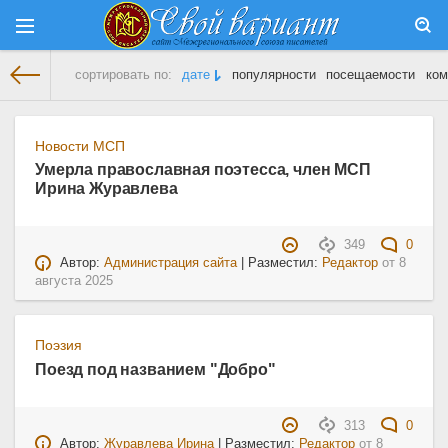
сортировать по:
дате
популярности
посещаемости
ком
На главную
» Материалы за 08.08.2025
Новости МСП
Умерла православная поэтесса, член МСП
Ирина Журавлева
349
0
Автор:
Администрация сайта
| Разместил:
Редактор
от
8
августа 2025
Поэзия
Поезд под названием "Добро"
313
0
Автор:
Журавлева Ирина
| Разместил:
Редактор
от
8