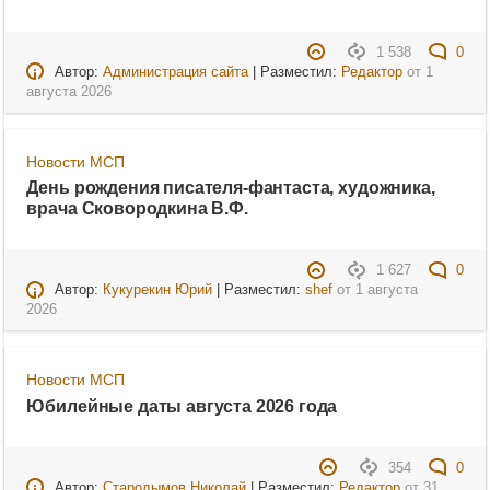
1 538
0
Автор:
Администрация сайта
| Разместил:
Редактор
от
1
августа 2026
Новости МСП
День рождения писателя-фантаста, художника,
врача Сковородкина В.Ф.
1 627
0
Автор:
Кукурекин Юрий
| Разместил:
shef
от
1 августа
2026
Новости МСП
Юбилейные даты августа 2026 года
354
0
Автор:
Стародымов Николай
| Разместил:
Редактор
от
31