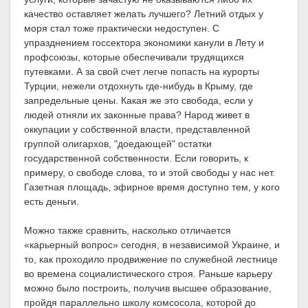
качество оставляет желать лучшего? Летний отдых у
моря стал тоже практически недоступен. С
упразднением госсектора экономики канули в Лету и
профсоюзы, которые обеспечивали трудящихся
путевками. А за свой счет легче попасть на курорты
Турции, нежели отдохнуть где-нибудь в Крыму, где
запредельные цены. Какая же это свобода, если у
людей отняли их законные права? Народ живет в
оккупации у собственной власти, представленной
группой олигархов, "доедающей" остатки
государственной собственности. Если говорить, к
примеру, о свободе слова, то и этой свободы у нас нет.
Газетная площадь, эфирное время доступно тем, у кого
есть деньги.
Можно также сравнить, насколько отличается
«карьерный вопрос» сегодня, в независимой Украине, и
то, как проходило продвижение по служебной лестнице
во времена социалистического строя. Раньше карьеру
можно было построить, получив высшее образование,
пройдя параллельно школу комсосола, которой до