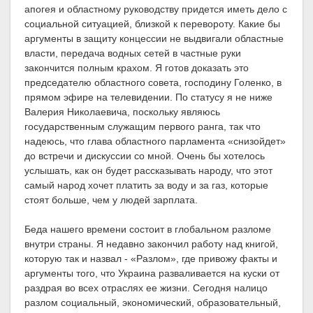
апогея и областному руководству придется иметь дело с
социальной ситуацией, близкой к перевороту. Какие бы
аргументы в защиту концессии не выдвигали областные
власти, передача водных сетей в частные руки
закончится полным крахом. Я готов доказать это
председателю областного совета, господину Голенко, в
прямом эфире на телевидении. По статусу я не ниже
Валерия Николаевича, поскольку являюсь
государственным служащим первого ранга, так что
надеюсь, что глава областного парламента «снизойдет»
до встречи и дискуссии со мной. Очень бы хотелось
услышать, как он будет рассказывать народу, что этот
самый народ хочет платить за воду и за газ, которые
стоят больше, чем у людей зарплата.
Беда нашего времени состоит в глобальном разломе
внутри страны. Я недавно закончил работу над книгой,
которую так и назвал - «Разлом», где привожу факты и
аргументы того, что Украина разваливается на куски от
раздрая во всех отраслях ее жизни. Сегодня налицо
разлом социальный, экономический, образовательный,