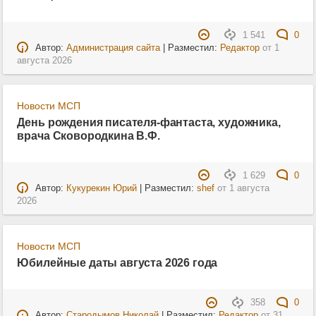
1 541
0
Автор:
Администрация сайта
| Разместил:
Редактор
от
1
августа 2026
Новости МСП
День рождения писателя-фантаста, художника,
врача Сковородкина В.Ф.
1 629
0
Автор:
Кукурекин Юрий
| Разместил:
shef
от
1 августа
2026
Новости МСП
Юбилейные даты августа 2026 года
358
0
Автор:
Стародымов Николай
| Разместил:
Редактор
от
31