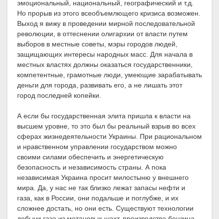
эмоциональный, национальный, географический и т.д.
Но прорыв из этого всеобъемлющего кризиса возможен.
Выход я вижу в проведении мирной последовательной
революции, в оттеснении олигархии от власти путем
выборов в местные советы, мэры городов людей,
защищающих интересы народных масс. Для начала в
местных властях должны оказаться государственники,
компетентные, грамотные люди, умеющие зарабатывать
деньги для города, развивать его, а не лишать этот
город последней копейки.
А если бы государственная элита пришла к власти на
высшем уровне, то это был бы реальный взрыв во всех
сферах жизнедеятельности Украины. При рациональном
и нравственном управлении государством можно
своими силами обеспечить и энергетическую
безопасность и независимость страны. А пока
независимая Украина просит милостыню у внешнего
мира. Да, у нас не так близко лежат запасы нефти и
газа, как в России, они подальше и поглубже, и их
сложнее достать, но они есть. Существуют технологии
добычи газа из метановых шахт, производства бензина