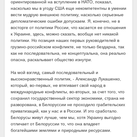
ориентированной на вступление в НАТО, показал,
насколько мы в угоду США еще некомпетентны в умении
вести мудрую внешнюю политику, насколько серьезные
дипломатические ошибки допускаем. Я, конечно, не в
восторге от политики России, что касается ее отношения
к Украине, здесь, можно сказать, вообще нет никакой
политики. Но позиция наших первых руководителей в
грузино-российском конфликте, не только бездарна, так
как не последовательна, не концептуальна, она реально
опасна, раскалывает общество изнутри.
На мой взгляд, самый последовательный и
высоконравственный политик, - Александр Лукашенко,
который, во-первых, не втягивает свой народ в
международные конфликты, во-вторых, за счет того, что
сохранил государственный сектор экономики, страна не
разворована, в Белоруссии не проходило грабительских
приватизаций, как у нас и в России. И это сработало.
Белорусы живут лучше, чем мы, хотя Украину выгодно
отличает от Белоруссии то, что она владеет
богатейшими землями и природными ресурсами.