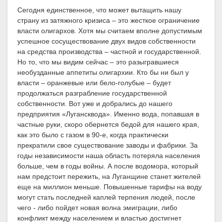
Сегодня единственное, что может вытащить нашу
страну из затяжного кризиса – это жесткое ограничение
власти олигархов. Хотя мы считаем вполне допустимым
успешное сосуществование двух видов собственности
на средства производства – частной и государственной.
Но то, что мы видим сейчас – это разыгравшиеся
необузданные аппетиты олигархии. Кто бы ни был у
власти – оранжевые или бело-голубые – будет
продолжаться разграбление государственной
собственности. Вот уже и добрались до нашего
предприятия «Лугансквода». Именно вода, попавшая в
частные руки, скоро обернется бедой для нашего края,
как это было с газом в 90-е, когда практически
прекратили свое существование заводы и фабрики. За
годы независимости наша область потеряла населения
больше, чем в годы войны. А после водомора, который
нам предстоит пережить, на Луганщине станет жителей
еще на миллион меньше. Повышенные тарифы на воду
могут стать последней каплей терпения людей, после
чего - либо пойдет новая волна эмиграции, либо
конфликт между населением и властью достигнет