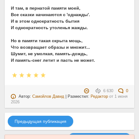
И там, в пернатой памяти моей,
Все сказки начинаются с 'однажды'.
И в этом однократность бытия
И однократность утоленья жажды.
Но в памяти такая скрыта мощь,
Что возвращает образы и множит...
Шумит, не умолкая, память-дождь,
И память-снег летит и пасть не может.
6 630
0
Автор:
Самойлов Давид
| Разместил:
Редактор
от
1 июня
2026
Предыдущая публикация
Следующая публикация