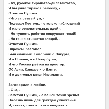
- Ах, русское тиранство-дилетантство,
Я бы учил тиранов ремеслу, -
Ответил Пушкин.
«Что за резвый ум, -
Подумал Пестель, - столько наблюдений
И мало основательных идей».
- Но тупость рабства сокрушает гений!
- На гения отыщется злодей, -
Ответил Пушкин.
Впрочем, разговор
Был славный. Говорили о Ликурге,
И о Солоне, и о Петербурге,
И что Россия рвётся на простор.
Об Азии, Кавказе и о Данте,
И о движенье князя Ипсиланти.
Заговорили о любви.
- Она, -
Заметил Пушкин, - с вашей точки зренья
Полезна лишь для граждан умноженья
И, значит, тоже в рамки введена. -