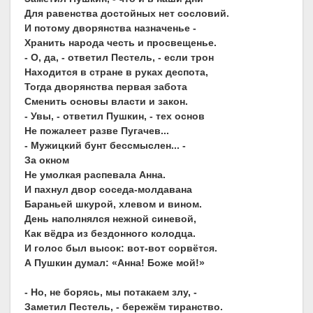
Для равенства достойных нет сословий.
И потому дворянства назначенье -
Хранить народа честь и просвещенье.
- О, да, - ответил Пестель, - если трон
Находится в стране в руках деспота,
Тогда дворянства первая забота
Сменить основы власти и закон.
- Увы, - ответил Пушкин, - тех основ
Не пожалеет разве Пугачев...
- Мужицкий бунт бессмыслен... -
За окном
Не умолкая распевала Анна.
И пахнул двор соседа-молдавана
Бараньей шкурой, хлевом и вином.
День наполнялся нежной синевой,
Как вёдра из бездонного колодца.
И голос был высок: вот-вот сорвётся.
А Пушкин думал: «Анна! Боже мой!»
- Но, не борясь, мы потакаем злу, -
Заметил Пестель, - бережём тиранство.