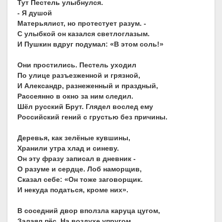
Тут Пестель улыбнулся.
- Я душой
Матерьялист, но протестует разум. -
С улыбкой он казался светлоглазым.
И Пушкин вдруг подумал: «В этом соль!»
Они простились. Пестель уходил
По улице разъезженной и грязной,
И Александр, разнеженный и праздный,
Рассеянно в окно за ним следил.
Шёл русский Брут. Глядел вослед ему
Российский гений с грустью без причины.
Деревья, как зелёные кувшины,
Хранили утра хлад и синеву.
Он эту фразу записал в дневник -
О разуме и сердце. Лоб наморщив,
Сказал себе: «Он тоже заговорщик.
И некуда податься, кроме них».
В соседний двор вползла каруца цугом,
Залаял пёс. На воздухе упругом