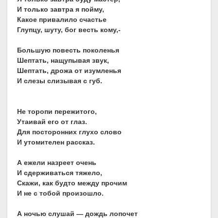
И только завтра я пойму,
Какое привалило счастье
Глупцу, шуту, бог весть кому,-
Большую повесть поколенья
Шептать, нащупывая звук,
Шептать, дрожа от изумленья
И слезы слизывая с губ.
Не торопи пережитого,
Утаивай его от глаз.
Для посторонних глухо слово
И утомителен рассказ.
А ежели назреет очень
И сдерживаться тяжело,
Скажи, как будто между прочим
И не с тобой произошло.
А ночью слушай — дождь лопочет