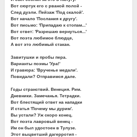
Вот сюртук его с рваной полой -
След дуэли. Пейзаж 'Под скалой'.
Вот начало 'Послания к другу'.
Вот письмо: 'Припадаю к стопам...'
Вот ответ: 'Разрешаю вернуться...'
Вот поэта любимое блюдце,
А вот это любимый стакан.
Завитушки и пробы пера.
Варианты поэмы 'Ура!'
И гравюра: 'Врученье медали'.
Повидали? Отправимся дале.
Годы странствий. Венеция. Рим.
Дневники. Замечанья. Тетрадки.
Вот блестящий ответ на нападки
И статья 'Почему мы дурим'.
Вы устали? Уж скоро конец.
Вот поэта лавровый венец -
Им он был удостоен в Тулузе.
Этот выцветший дагерротип -