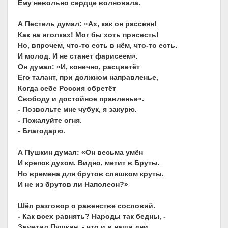
Ему невольно сердце волновала.
А Пестель думал: «Ах, как он рассеян!
Как на иголках! Мог бы хоть присесть!
Но, впрочем, что-то есть в нём, что-то есть.
И молод. И не станет фарисеем».
Он думал: «И, конечно, расцветёт
Его талант, при должном направленье,
Когда себе Россия обретёт
Свободу и достойное правленье».
- Позвольте мне чубук, я закурю.
- Пожалуйте огня.
- Благодарю.
А Пушкин думал: «Он весьма умён
И крепок духом. Видно, метит в Бруты.
Но времена для брутов слишком круты.
И не из брутов ли Наполеон?»
Шёл разговор о равенстве сословий.
- Как всех равнять? Народы так бедны, -
Заметил Пушкин, - что и в наши дни