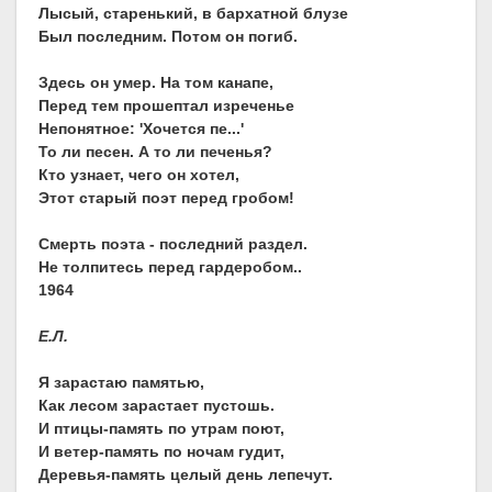
Лысый, старенький, в бархатной блузе
Был последним. Потом он погиб.
Здесь он умер. На том канапе,
Перед тем прошептал изреченье
Непонятное: 'Хочется пе...'
То ли песен. А то ли печенья?
Кто узнает, чего он хотел,
Этот старый поэт перед гробом!
Смерть поэта - последний раздел.
Не толпитесь перед гардеробом..
1964
Е.Л.
Я зарастаю памятью,
Как лесом зарастает пустошь.
И птицы-память по утрам поют,
И ветер-память по ночам гудит,
Деревья-память целый день лепечут.