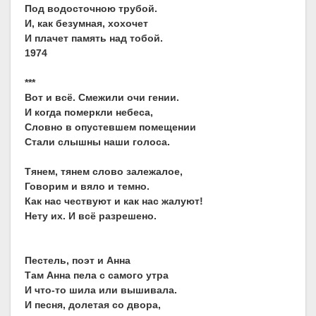
Под водосточною трубой.
И, как безумная, хохочет
И плачет память над тобой.
1974
***
Вот и всё. Смежили очи гении.
И когда померкли небеса,
Словно в опустевшем помещении
Стали слышны наши голоса.
Тянем, тянем слово залежалое,
Говорим и вяло и темно.
Как нас чествуют и как нас жалуют!
Нету их. И всё разрешено.
Пестель, поэт и Анна
Там Анна пела с самого утра
И что-то шила или вышивала.
И песня, долетая со двора,