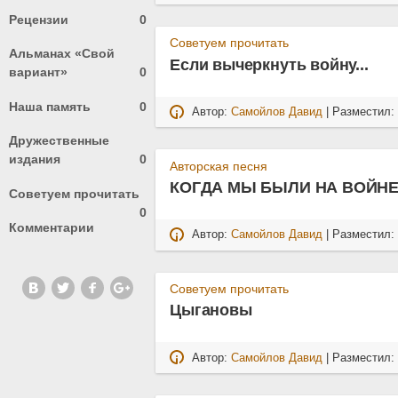
Рецензии
0
Советуем прочитать
Альманах «Свой
Если вычеркнуть войну...
вариант»
0
Наша память
0
Автор:
Самойлов Давид
| Разместил
Дружественные
издания
0
Авторская песня
КОГДА МЫ БЫЛИ НА ВОЙН
Советуем прочитать
0
Комментарии
Автор:
Самойлов Давид
| Разместил
Советуем прочитать
Цыгановы
Автор:
Самойлов Давид
| Разместил