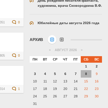
День рождения писателя-фантаста,
художника, врача Сковородкина В.Ф.
351
0
Юбилейные даты августа 2026 года
АРХИВ
«
АВГУСТ 2026 »
805
0
ПН
ВТ
СР
ЧТ
ПТ
СБ
ВС
1
2
3
4
5
6
7
8
9
10
11
12
13
14
15
16
17
18
19
20
21
22
23
314
1
24
25
26
27
28
29
30
31