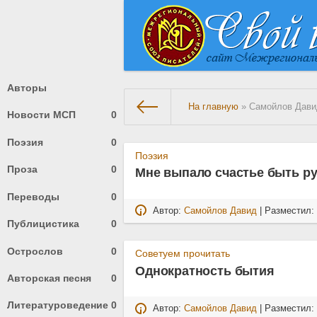
Авторы
На главную
» Самойлов Дави
Новости МСП
0
Поэзия
0
Поэзия
Проза
0
Мне выпало счастье быть р
Переводы
0
Автор:
Самойлов Давид
| Разместил
Публицистика
0
Острослов
0
Советуем прочитать
Однократность бытия
Авторская песня
0
Литературоведение
0
Автор:
Самойлов Давид
| Разместил