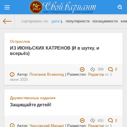
сортировать по:
дате
популярности
посещаемости
ком
На главную
» Материалы за 01.06.2025
Острослов
ИЗ ИЮНЬСКИХ КАТРЕНОВ (И в шутку, и
всерьёз)
399
0
Автор:
Платанов Всеволод
| Разместил:
Редактор
от
1
июня 2025
Дружественные издания
Защищайте детей!
455
0
Автор:
Чаусовский Михаил
| Разместил:
Редактор
от
1