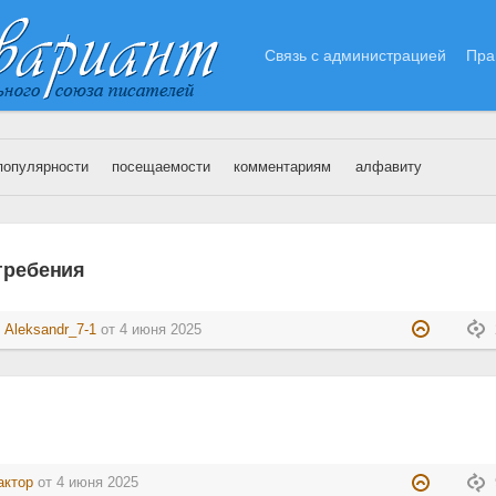
Связь с администрацией
Пра
популярности
посещаемости
комментариям
алфавиту
4.06.2025
гребения
:
Aleksandr_7-1
от
4 июня 2025
актор
от
4 июня 2025