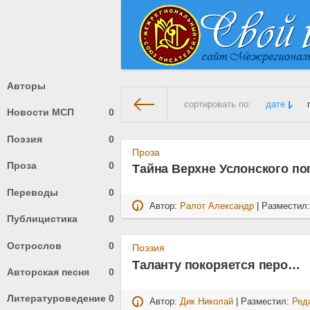
Авторы
сортировать по:
дате
Новости МСП
0
Поэзия
0
На главную
» Материалы за 0
Проза
Проза
0
Тайна Верхне Услонского по
Переводы
0
Автор:
Ралот Александр
| Разместил
Публицистика
0
Острослов
0
Поэзия
Таланту покоряется перо…
Авторская песня
0
Литературоведение
0
Автор:
Дик Николай
| Разместил:
Ред