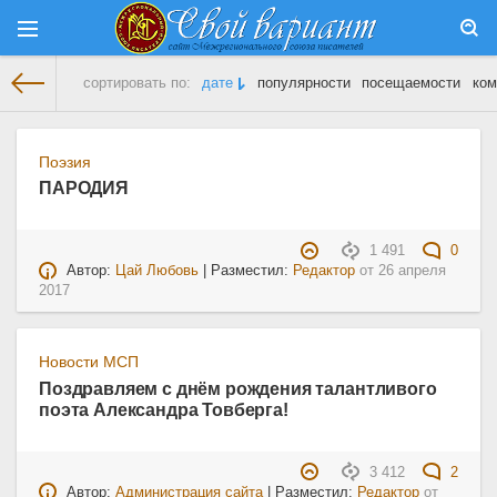
сортировать по:
дате
популярности
посещаемости
ком
На главную
» Материалы за 26.04.2017
Поэзия
ПАРОДИЯ
1 491
0
Автор:
Цай Любовь
| Разместил:
Редактор
от
26 апреля
2017
Новости МСП
Поздравляем с днём рождения талантливого
поэта Александра Товберга!
3 412
2
Автор:
Администрация сайта
| Разместил:
Редактор
от