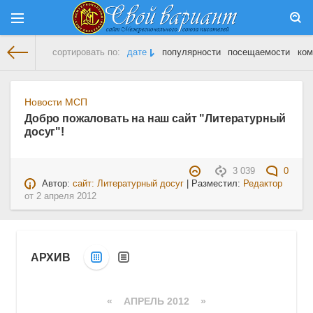
сортировать по:
дате
популярности
посещаемости
ком
На главную
» Материалы за 02.04.2012
Новости МСП
Добро пожаловать на наш сайт "Литературный
досуг"!
3 039
0
Автор:
сайт: Литературный досуг
| Разместил:
Редактор
от
2 апреля 2012
АРХИВ
«
АПРЕЛЬ 2012
»