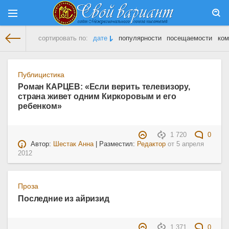
сортировать по:
дате
популярности
посещаемости
ком
На главную
» Материалы за 05.04.2012
Публицистика
Роман КАРЦЕВ: «Если верить телевизору,
страна живет одним Киркоровым и его
ребенком»
1 720
0
Автор:
Шестак Анна
| Разместил:
Редактор
от
5 апреля
2012
Проза
Последние из айризид
1 371
0