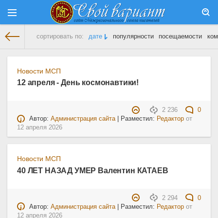
сортировать по:
дате
популярности
посещаемости
ком
На главную
»
Новости МСП
» Страница 7
Новости МСП
12 апреля - День космонавтики!
2 236
0
Автор:
Администрация сайта
| Разместил:
Редактор
от
12 апреля 2026
Новости МСП
40 ЛЕТ НАЗАД УМЕР Валентин КАТАЕВ
2 294
0
Автор:
Администрация сайта
| Разместил:
Редактор
от
12 апреля 2026