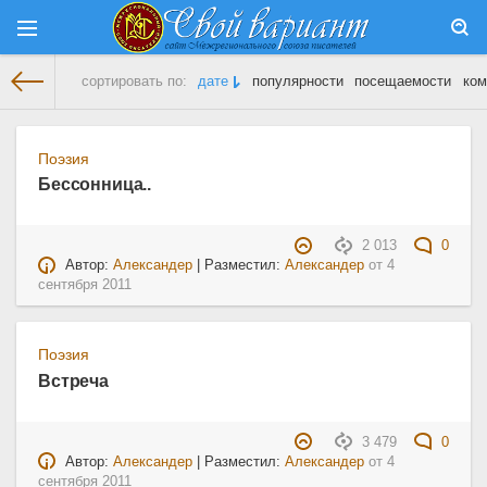
сортировать по:
дате
популярности
посещаемости
ком
На главную
» Материалы за 04.09.2011
Поэзия
Бессонница..
2 013
0
Автор:
Александер
| Разместил:
Александер
от
4
сентября 2011
Поэзия
Встреча
3 479
0
Автор:
Александер
| Разместил:
Александер
от
4
сентября 2011