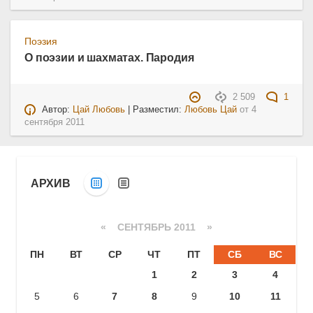
Поэзия
О поэзии и шахматах. Пародия
2 509
1
Автор:
Цай Любовь
| Разместил:
Любовь Цай
от
4
сентября 2011
АРХИВ
«
СЕНТЯБРЬ 2011
»
ПН
ВТ
СР
ЧТ
ПТ
СБ
ВС
1
2
3
4
5
6
7
8
9
10
11