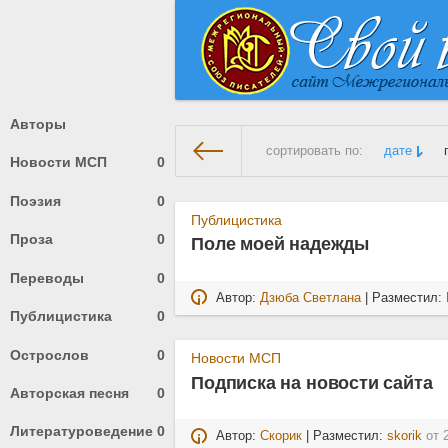
Авторы
сортировать по:
дате
Новости МСП
0
Поэзия
0
На главную
» Материалы за 2
Публицистика
Проза
0
Поле моей надежды
Переводы
0
Автор:
Дзюба Светлана
| Разместил:
Публицистика
0
Острослов
0
Новости МСП
Подписка на новости сайта
Авторская песня
0
Литературоведение
0
Автор:
Скорик
| Разместил:
skorik
от