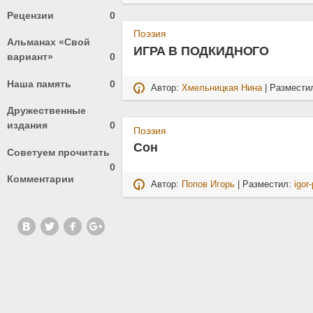
Рецензии
0
Поэзия
Альманах «Свой
ИГРА В ПОДКИДНОГО
вариант»
0
Наша память
0
Автор:
Хмельницкая Нина
| Размести
Дружественные
издания
0
Поэзия
Сон
Советуем прочитать
0
Комментарии
Автор:
Попов Игорь
| Разместил:
igor