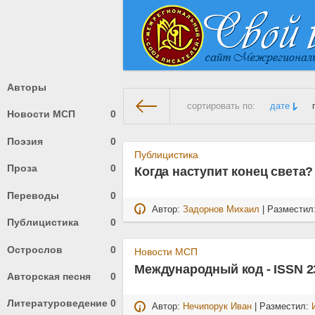
Авторы
сортировать по:
дате
Новости МСП
0
Поэзия
0
На главную
» Материалы за 1
Публицистика
Проза
0
Когда наступит конец света?
Переводы
0
Автор:
Задорнов Михаил
| Разместил
Публицистика
0
Острослов
0
Новости МСП
Международный код - ISSN 2
Авторская песня
0
Литературоведение
0
Автор:
Нечипорук Иван
| Разместил: