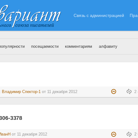
Связь с администрацией
Пра
популярности
посещаемости
комментариям
алфавиту
1.12.2012
:
Владимир Спектор-1
от
11 декабря 2012
2 
306-3378
ИванН
от
11 декабря 2012
2 