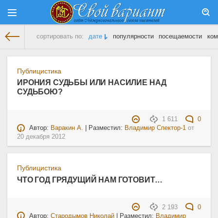
сортировать по:
дате
популярности
посещаемости
ком
На главную
» Материалы за 20.12.2012
Публицистика
ИРОНИЯ СУДЬБЫ ИЛИ НАСИЛИЕ НАД
СУДЬБОЮ?
1 611
0
Автор:
Варакин А.
| Разместил:
Владимир Спектор-1
от
20 декабря 2012
Публицистика
ЧТО ГОД ГРЯДУЩИЙ НАМ ГОТОВИТ…
2 193
0
Автор:
Стародымов Николай
| Разместил:
Владимир