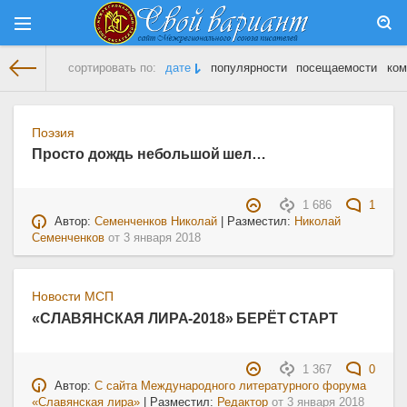
сортировать по:
дате
популярности
посещаемости
ком
На главную
» Материалы за 03.01.2018
Поэзия
Просто дождь небольшой шел…
1 686
1
Автор:
Семенченков Николай
| Разместил:
Николай
Семенченков
от
3 января 2018
Новости МСП
«СЛАВЯНСКАЯ ЛИРА-2018» БЕРЁТ СТАРТ
1 367
0
Автор:
С сайта Международного литературного форума
«Славянская лира»
| Разместил:
Редактор
от
3 января 2018