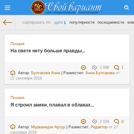
сортировать по:
дате
популярности
посещаемости
ком
На главную
» Материалы за 27.09.2018
Поэзия
На свете нету больше правды...
2 098
1
Автор:
Булгакова Анна
| Разместил:
Анна Булгакова
от
27 сентября 2018
Поэзия
Я строил замки, плавал в облаках...
2 029
0
Автор:
Мурванидзе Артур
| Разместил:
Редактор
от
27
сентября 2018