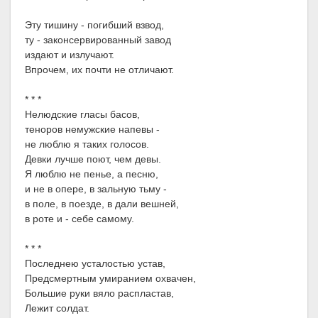
Эту тишину - погибший взвод,
ту - законсервированный завод
издают и излучают.
Впрочем, их почти не отличают.
* * *
Нелюдские гласы басов,
теноров немужские напевы -
не люблю я таких голосов.
Девки лучше поют, чем девы.
Я люблю не пенье, а песню,
и не в опере, в зальную тьму -
в поле, в поезде, в дали вешней,
в роте и - себе самому.
* * *
Последнею усталостью устав,
Предсмертным умиранием охвачен,
Большие руки вяло распластав,
Лежит солдат.