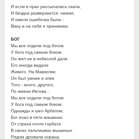
И если в прах рассыпалась скала,
И бездна разверзается, немая,
И ежели ошибочка была -
Вину и на себя я принимаю.
БОГ
Мы все ходили под богом.
У бога под самым боком.
Он жил не в небесной дали,
Его иногда видали
Живого. На Мавзолее.
Он был умнее и злее
Того - иного, другого,
По имени Иегова...
Мы все ходили под богом.
У бога под самым боком.
Однажды я шел Арбатом,
Бог ехал в пяти машинах.
От страха почти горбата
В своих пальтишках мышиных
Рядом дрожала охрана.