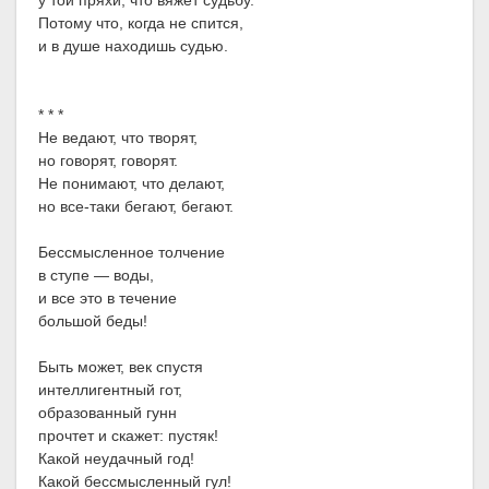
у той пряхи, что вяжет судьбу.
Потому что, когда не спится,
и в душе находишь судью.
* * *
Не ведают, что творят,
но говорят, говорят.
Не понимают, что делают,
но все-таки бегают, бегают.
Бессмысленное толчение
в ступе — воды,
и все это в течение
большой беды!
Быть может, век спустя
интеллигентный гот,
образованный гунн
прочтет и скажет: пустяк!
Какой неудачный год!
Какой бессмысленный гул!