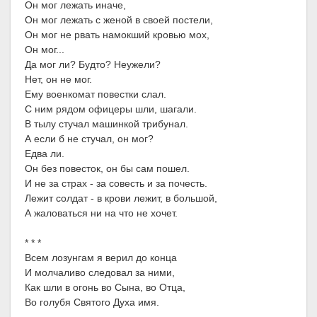
Он мог лежать иначе,
Он мог лежать с женой в своей постели,
Он мог не рвать намокший кровью мох,
Он мог...
Да мог ли? Будто? Неужели?
Нет, он не мог.
Ему военкомат повестки слал.
С ним рядом офицеры шли, шагали.
В тылу стучал машинкой трибунал.
А если б не стучал, он мог?
Едва ли.
Он без повесток, он бы сам пошел.
И не за страх - за совесть и за почесть.
Лежит солдат - в крови лежит, в большой,
А жаловаться ни на что не хочет.
* * *
Всем лозунгам я верил до конца
И молчаливо следовал за ними,
Как шли в огонь во Сына, во Отца,
Во голубя Святого Духа имя.