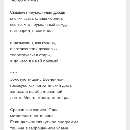
теориям - учет.
Смывает неумолчный дождь
клочки газет, следы чернил,
все то, что неумолчный вождь
наговорил, насочинил,
и размокает, как сухарь,
в потоках этих дождевых
теоретическая старь,
а до чего я к ней привык!
* * *
Золотую тишину Вселенной,
громкую, как негритянский джаз,
записали на обыкновенной
ленте. Много, много, много раз.
Сравниваю записи. Одна -
межпланетная тишина.
Если дальше глянуть по программе
тишина в заброшенном храме.