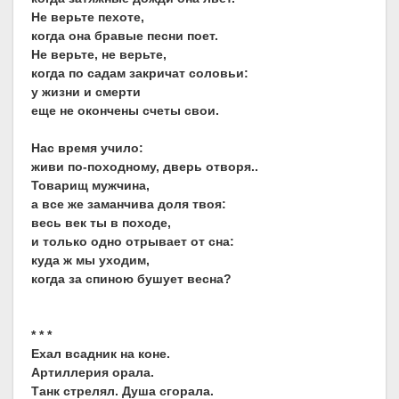
Не верьте пехоте,
когда она бравые песни поет.
Не верьте, не верьте,
когда по садам закричат соловьи:
у жизни и смерти
еще не окончены счеты свои.
Нас время учило:
живи по-походному, дверь отворя..
Товарищ мужчина,
а все же заманчива доля твоя:
весь век ты в походе,
и только одно отрывает от сна:
куда ж мы уходим,
когда за спиною бушует весна?
* * *
Ехал всадник на коне.
Артиллерия орала.
Танк стрелял. Душа сгорала.