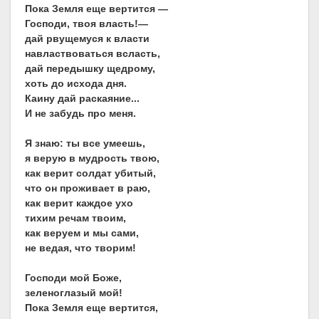
Пока Земля еще вертится —
Господи, твоя власть!—
дай рвущемуся к власти
навластвоваться всласть,
дай передышку щедрому,
хоть до исхода дня.
Каину дай раскаяние...
И не забудь про меня.
Я знаю: ты все умеешь,
я верую в мудрость твою,
как верит солдат убитый,
что он проживает в раю,
как верит каждое ухо
тихим речам твоим,
как веруем и мы сами,
не ведая, что творим!
Господи мой Боже,
зеленоглазый мой!
Пока Земля еще вертится,