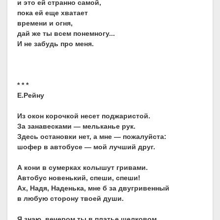
и это ей странно самой,
пока ей еще хватает
времени и огня,
дай же ты всем понемногу...
И не забудь про меня.
* * *
Е.Рейну
Из окон корочкой несет поджаристой.
За занавесками — мельканье рук.
Здесь остановки нет, а мне — пожалуйста:
шофер в автобусе — мой лучший друг.
А кони в сумерках колышут гривами.
Автобус новенький, спеши, спеши!
Ах, Надя, Наденька, мне б за двугривенный
в любую сторону твоей души.
Я знаю, вечером ты в платье шелковом