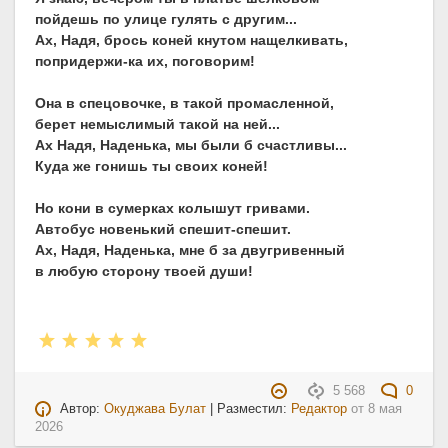
пойдешь по улице гулять с другим...
Ах, Надя, брось коней кнутом нащелкивать,
попридержи-ка их, поговорим!
Она в спецовочке, в такой промасленной,
берет немыслимый такой на ней...
Ах Надя, Наденька, мы были б счастливы...
Куда же гонишь ты своих коней!
Но кони в сумерках колышут гривами.
Автобус новенький спешит-спешит.
Ах, Надя, Наденька, мне б за двугривенный
в любую сторону твоей души!
5 568
0
Автор:
Окуджава Булат
| Разместил:
Редактор
от
8 мая
2026