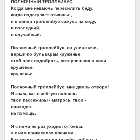
ПОЛНОЧНЫЙ ТРОЛЛЕЙБУС
Когда мне невмочь пересилить беду,
когда подступает отчаянье,
я в синий троллейбус сажусь на ходу,
в последний,
в случайный.
Полночный троллейбус, по улице мчи,
верши по бульварам круженье,
чтоб всех подобрать, потерпевших в ночи
крушенье,
крушенье.
Полночный троллейбус, мне дверь отвори!
Я знаю, как в зябкую полночь
твои пассажиры - матросы твои -
приходят
на помощь.
Я с ними не раз уходил от беды,
я к ним прикасался плечами...
Как много, представьте себе, доброты