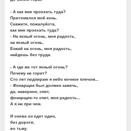
- А как мне проехать туда?
Притомился мой конь.
Скажите, пожалуйста,
как мне проехать туда?
- На ясный огонь, моя радость,
на ясный огонь,
Езжай на огонь, моя радость,
найдешь без труда.
- А где же тот ясный огонь?
Почему не горит?
Сто лет подпираю я небо ночное плечом...
- Фонарщик был должен зажечь,
да, наверное, спит,
фонарщик-то спит, моя радость...
А я ни при чем.
И снова он едет один,
без дороги,
во тьму.