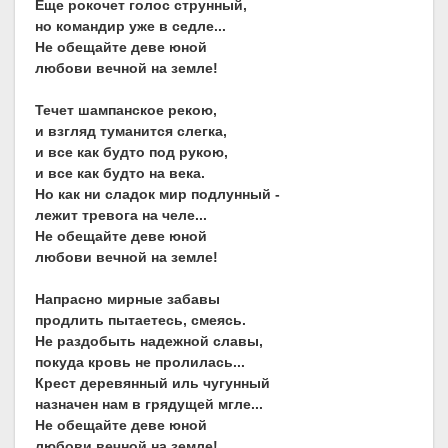
Еще рокочет голос струнный,
но командир уже в седле...
Не обещайте деве юной
любови вечной на земле!
Течет шампанское рекою,
и взгляд туманится слегка,
и все как будто под рукою,
и все как будто на века.
Но как ни сладок мир подлунный -
лежит тревога на челе...
Не обещайте деве юной
любови вечной на земле!
Напрасно мирные забавы
продлить пытаетесь, смеясь.
Не раздобыть надежной славы,
покуда кровь не пролилась...
Крест деревянный иль чугунный
назначен нам в грядущей мгле...
Не обещайте деве юной
любови вечной на земле!