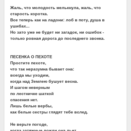
Жаль, что молодость мелькнула, жаль, что
старость коротка.
Все теперь как на ладони: лоб в поту, душа в
ушибах...
Но зато уже не будет ни загадок, ни ошибок -
только ровная дорога до последнего звонка.
ПЕСЕНКА О ПЕХОТЕ
Простите пехоте,
что так неразумна бывает она:
всегда мы уходим,
когда над Землею бушует весна.
И шагом неверным
по лестничке шаткой
спасения нет.
Лишь белые вербы,
как белые сестры глядят тебе вслед.
Не верьте погоде,
когда затяжные дожди она льет.