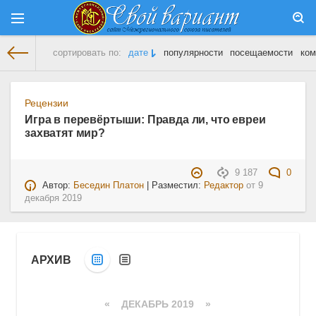
сортировать по:
дате
популярности
посещаемости
ком
На главную
» Материалы за 09.12.2019
Рецензии
Игра в перевёртыши: Правда ли, что евреи
захватят мир?
9 187
0
Автор:
Беседин Платон
| Разместил:
Редактор
от
9
декабря 2019
АРХИВ
«
ДЕКАБРЬ 2019
»