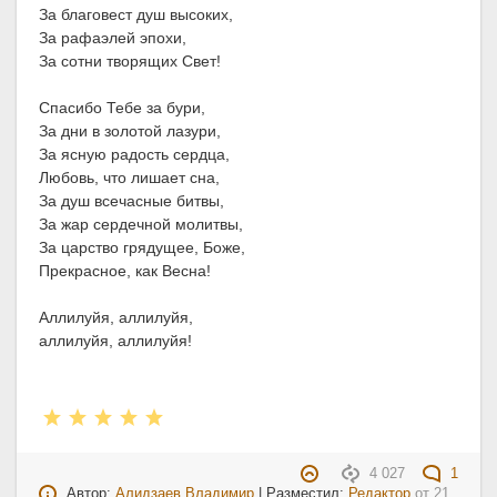
За благовест душ высоких,
За рафаэлей эпохи,
За сотни творящих Свет!
Спасибо Тебе за бури,
За дни в золотой лазури,
За ясную радость сердца,
Любовь, что лишает сна,
За душ всечасные битвы,
За жар сердечной молитвы,
За царство грядущее, Боже,
Прекрасное, как Весна!
Аллилуйя, аллилуйя,
аллилуйя, аллилуйя!
4 027
1
Автор:
Алидзаев Владимир
| Разместил:
Редактор
от
21