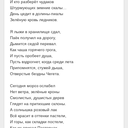
И кто разберёт чудаков
Штурмующих зимние скалы…
День цедит в долины-пиалы
Зелёную кровь ледников.
Я лыжи в хранилище сдал,
Паёк получил на дорогу,
Дымится седой перевал.
Как чаша горячего грога,
И пусть оробеет душа,
Пусть вздрогнет, когда среди лета
Припомнятся, стужей дыша,
Отверстые бездны Чегета.
Сегодня мороз ослабел
Нет ветра, зелёные кроны
Смолистых, душистых дерев
Глядят на притихшие склоны.
А солнышка розовый лак
Всё красит в оттенки пастели,
И горы, как складки постели,
Как их описал Пастернак.