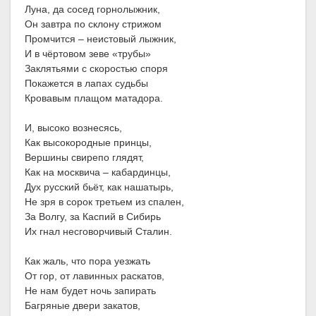
Луна, да сосед горнолыжник,
Он завтра по склону стрижом
Промчится – неистовый лыжник,
И в чёртовом зеве «трубы»
Заклятьями с скоростью споря
Покажется в лапах судьбы
Кровавым плащом матадора.
И, высоко вознесясь,
Как высокородные принцы,
Вершины свирепо глядят,
Как на москвича – кабардинцы,
Дух русский бьёт, как нашатырь,
Не зря в сорок третьем из спален,
За Волгу, за Каспий в Сибирь
Их гнал несговорчивый Сталин.
Как жаль, что пора уезжать
От гор, от лавинных раскатов,
Не нам будет ночь запирать
Багряные двери закатов,