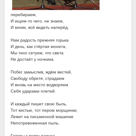
перебираем,
И ищем-то чего, не знаем,
И мним, всё видеть наперёд.
Нам радость прежняя горька
И день, как стёртая монета,
Мы тихо сетуем, что света
Не достаёт у ночника.
Побег замыслив, ждём вестей,
Свободу обретя, страдаем
И вновь на место водворяем
Себя ударами плетей.
И каждый пишет свою быль,
Тот кистью, тот пером морщинки,
Лежит на письменной машинке
Непотревоженная пыль.
Готовы к ветру паруса,