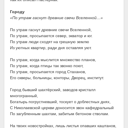
Городу
«По утрам гаснут древние свечи Вселенной…»
По утрам гаснут древние свечи Вселенной,
По утрам, просыпается север, экватор и юг.
По утрам люди сходят на грешную землю
Из уютных квартир, ради дня оставляя уют.
По утрам, когда мыслится множество планов,
По утрам, когда птицы так звонко поют,
По утрам, просыпается город Стаханов,
Его скверы, больницы, конторы, Дворец, институт.
Город бывший шахтёрский, заводов кристалл
многогранный,
Богатырь погрустневший, тоскует о доблестных днях,
С Николаевской церкви доносится звон кафедральный
По загубленным шахтам, забитым бетоном стволам.
На твоих новостройках, лишь листья опавших каштанов,