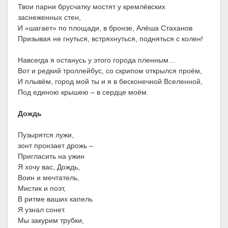
Твои парни брусчатку мостят у кремлёвских
заснеженных стен,
И «шагает» по площади, в бронзе, Алёша Стаханов
Призывая не гнуться, встряхнуться, подняться с колен!
Навсегда я останусь у этого города пленным…
Вот и редкий троллейбус, со скрипом открылся проём,
И плывём, город мой ты и я в бесконечной Вселенной,
Под единою крышею – в сердце моём.
Дождь
Пузырятся лужи,
зонт пронзает дрожь –
Пригласить на ужин
Я хочу вас, Дождь,
Воин и мечтатель,
Мистик и поэт,
В ритме ваших капель
Я узнал сонет.
Мы закурим трубки,