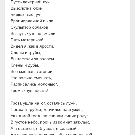
Пусть вечерний луч
Вызолотит юбки
Бирюзовых туч.
Враг чердачной пыли,
Скульптор облаков
Вы чуть-чуть не смыли
Пять материков!
Видел я, как в ярости,
Слепы и грубы,
Вы таскали за волосы
Клёны и дубы,
Всё смешав в агонии,
Что вольно смешать,
Расписались молонью*,
Громыхнув печать!
. . . . .
Гроза ушла на юг, остались лужи,
Погасли трубки, кончился наш ужин,
Ушел мой гость по спинам синих радуг
В густое небо, прочь из комнат затхлых,
А я остался, я б ушел, я сильный,
Но в чаянную полночь, чёлн чернильный