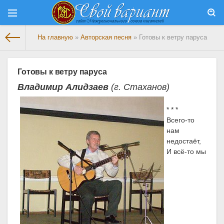
На главную
»
Авторская песня
» Готовы к ветру паруса
Готовы к ветру паруса
Владимир Алидзаев
(г. Стаханов)
* * *
Всего-то
нам
недостаёт,
И всё-то мы