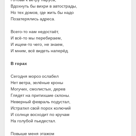
Вдохнуть бы вихри в автострады,
Но тех домов, где жить бы надо
Позатерялись адреса.
Всего-то нам недостаёт,
И всё-то мы перебираем,
И ищем-то чего, не знаем,
И мним, всё видеть наперёд.
В горах
Сегодня мороз ослабел
Нет ветра, зелёные кроны
Могучих, смолистых, дерев
Глядят на притихшие склоны.
Неверный февраль подустал,
Истратил свой порох колючий
И солнце восходит по кручам
На голубой пьедестал.
Повыше меня этажом