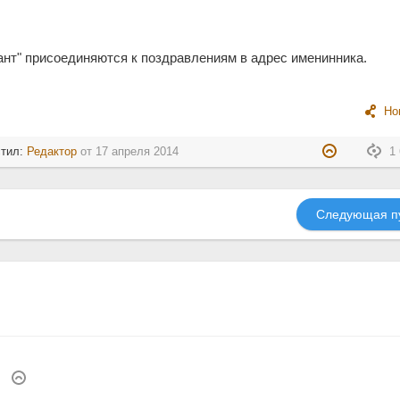
ант" присоединяются к поздравлениям в адрес именинника.
Но
стил:
Редактор
от
17 апреля 2014
1 
Следующая п