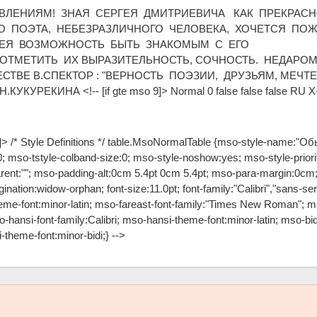
ВЛЕНИЯМ! ЗНАЯ СЕРГЕЯ ДМИТРИЕВИЧА КАК ПРЕКРАС
ГО ПОЭТА, НЕБЕЗРАЗЛИЧНОГО ЧЕЛОВЕКА, ХОЧЕТСЯ ПО
МЕЯ ВОЗМОЖНОСТЬ БЫТЬ ЗНАКОМЫМ С ЕГО
ОТМЕТИТЬ ИХ ВЫРАЗИТЕЛЬНОСТЬ, СОЧНОСТЬ. НЕДАРО
ТВЕ В.СПЕКТОР : "ВЕРНОСТЬ ПОЭЗИИ, ДРУЗЬЯМ, МЕЧТЕ
УРЕКИНА <!-- [if gte mso 9]> Normal 0 false false false RU
 10]> /* Style Definitions */ table.MsoNormalTable {mso-style-name:"
; mso-tstyle-colband-size:0; mso-style-noshow:yes; mso-style-priori
rent:""; mso-padding-alt:0cm 5.4pt 0cm 5.4pt; mso-para-margin:0cm
ation:widow-orphan; font-size:11.0pt; font-family:"Calibri","sans-ser
-theme-font:minor-latin; mso-fareast-font-family:"Times New Roman"; 
-hansi-font-family:Calibri; mso-hansi-theme-font:minor-latin; mso-bid
theme-font:minor-bidi;} -->