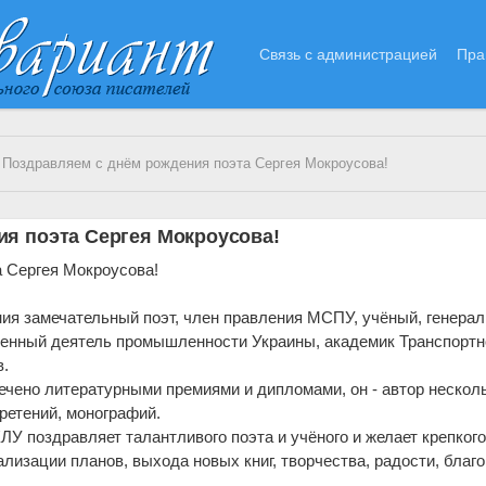
Связь с администрацией
Пра
 Поздравляем с днём рождения поэта Сергея Мокроусова!
ия поэта Сергея Мокроусова!
 Сергея Мокроусова!
ния замечательный поэт, член правления МСПУ, учёный, генера
женный деятель промышленности Украины, академик Транспортн
в.
чено литературными премиями и дипломами, он - автор несколь
бретений, монографий.
У поздравляет талантливого поэта и учёного и желает крепког
ализации планов, выхода новых книг, творчества, радости, благ