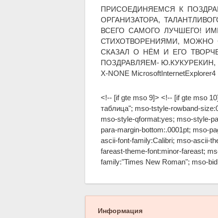
ПРИСОЕДИНЯЕМСЯ К ПОЗДРА
ОРГАНИЗАТОРА, ТАЛАНТЛИВО
ВСЕГО САМОГО ЛУЧШЕГО! И
СТИХОТВОРЕНИЯМИ, МОЖНО 
СКАЗАЛ О НЁМ И ЕГО ТВОРЧЕС
ПОЗДРАВЛЯЕМ- Ю.КУКУРЕКИН, Н.КУК
X-NONE MicrosoftInternetExplorer4
<!-- [if gte mso 9]> <!-- [if gte mso
таблица"; mso-tstyle-rowband-size:0
mso-style-qformat:yes; mso-style-pa
para-margin-bottom:.0001pt; mso-pagin
ascii-font-family:Calibri; mso-ascii
fareast-theme-font:minor-fareast; mso
family:"Times New Roman"; mso-bidi-
Информация