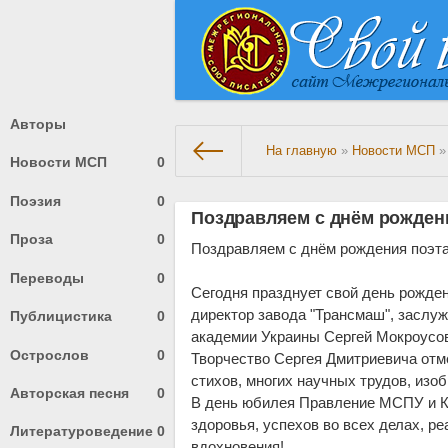
Авторы
На главную
»
Новости МСП
»
Новости МСП
0
Поэзия
0
Поздравляем с днём рожден
Проза
0
Поздравляем с днём рождения поэта
Переводы
0
Сегодня празднует свой день рожде
директор завода "Трансмаш", заслу
Публицистика
0
академии Украины Сергей Мокроусо
Острослов
0
Творчество Сергея Дмитриевича отме
стихов, многих научных трудов, изо
Авторская песня
0
В день юбилея Правление МСПУ и КЛ
здоровья, успехов во всех делах, ре
Литературоведение
0
вдохновения!