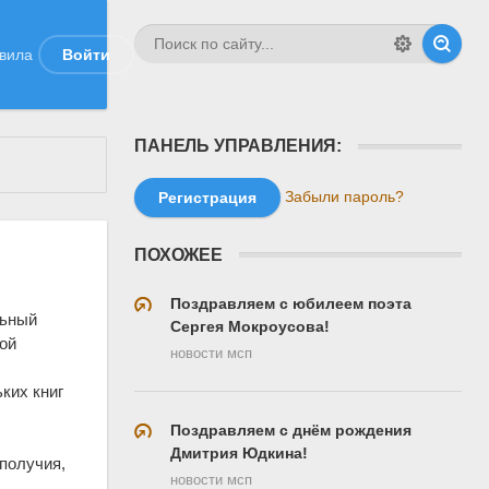
вила
Войти
ПАНЕЛЬ УПРАВЛЕНИЯ:
Забыли пароль?
Регистрация
ПОХОЖЕЕ
Поздравляем с юбилеем поэта
льный
Сергея Мокроусова!
ой
новости мсп
ких книг
Поздравляем с днём рождения
о
Дмитрия Юдкина!
ополучия,
новости мсп