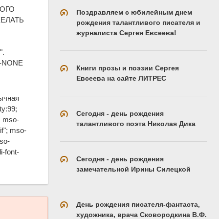
НОГО
Поздравляем с юбилейным днем
ЖЕЛАТЬ
рождения талантливого писателя и
журналиста Сергея Евсеева!
М
".
 X-NONE
Книги прозы и поэзии Сергея
Евсеева на сайте ЛИТРЕС
Обычная
ty:99;
Сегодня - день рождения
; mso-
талантливого поэта Николая Дика
if"; mso-
mso-
i-font-
Сегодня - день рождения
замечательной Ирины Силецкой
День рождения писателя-фантаста,
художника, врача Сковородкина В.Ф.