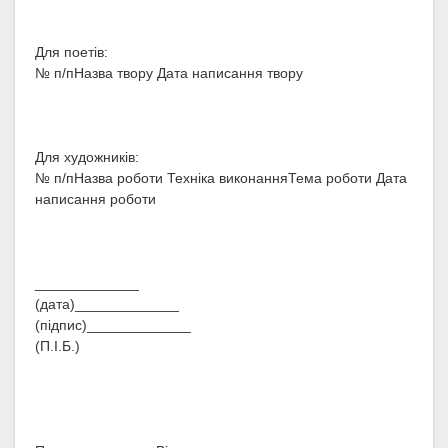
Для поетів:
№ п/пНазва твору Дата написання твору
Для художників:
№ п/пНазва роботи Техніка виконанняТема роботи Дата
написання роботи
_____________
(дата)_____________
(підпис)_____________
(П.І.Б.)