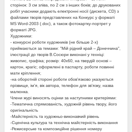
сторінок: 3 см зліва, по 2 см з інших боків; до друкованих
робіт учасники додають електронні носії (дискета, CD) з
файлами творів представлених на Конкурс у форматі
MS Word-2003 (.doc), а також фотокартку-портрет у
форматі JPG.
Художники:
- конкурсні роботи художників (не більше 2-х)
приймаються за темами: "Мій рідний край – Донеччина",
ілюстрації до творів В.Сосюри виконані у техніці:
живопис, графіка; розмір: 40х60, на твердій основі –
картон, крагіс; оформлені в паспарту, роботи повинні
мати кріплення;
-на оборотній стороні роботи обов'язково указуються
прізвище, ім'я, вік автора, телефон для зв'язку, назва
малюнка.
Члени журі виносять оцінки за наступними критеріями:
-Тематична спрямованість, художній рівень твору, його
оригінальність
-Майстерність та художньо-виконавчий рівень
-Сценічна культура та технічна майстерність виконання
-Режисерське та композиційне рішення номеру