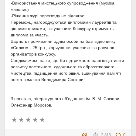
-Використання мистецького супроводження (музика,
живопис)
-Рішення журі перегляду не підлягає.
Переможці нагороджуються дипломами лауреатів та
цінними призами, всі учасники Конкурсу отримують
дипломи за участь.
Вартість проживання однієї особи на базі відпочинку
«Салют» - 25 грн., харчування учасників за рахунок
організаторів конкурсу.
Сподіваємося на те, що Ви підтримаєте наші ініціативи з
розвитку поетичного, художнього та образотворчого
мистецтва, підвищення його рівня, вшанування пам’яті
поета-земляка Володимира Сосюри!
З повагою, літературного об’єднання ім. В. М. Сосюри,
Олександр Морозов.
2 813
0