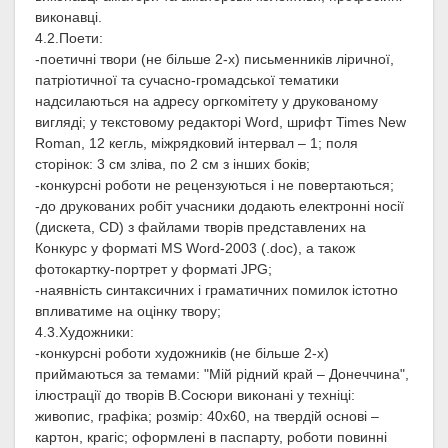
виконавці.
4.2.Поети:
-поетичні твори (не більше 2-х) письменників ліричної,
патріотичної та сучасно-громадської тематики
надсилаються на адресу оргкомітету у друкованому
вигляді; у текстовому редакторі Word, шрифт Times New
Roman, 12 кегль, міжрядковий інтервал – 1; поля
сторінок: 3 см зліва, по 2 см з інших боків;
-конкурсні роботи не рецензуються і не повертаються;
-до друкованих робіт учасники додають електронні носії
(дискета, CD) з файлами творів представлених на
Конкурс у форматі MS Word-2003 (.doc), а також
фотокартку-портрет у форматі JPG;
-наявність синтаксичних і граматичних помилок істотно
впливатиме на оцінку твору;
4.3.Художники:
-конкурсні роботи художників (не більше 2-х)
приймаються за темами: "Мій рідний край – Донеччина",
ілюстрації до творів В.Сосюри виконані у техніці:
живопис, графіка; розмір: 40х60, на твердій основі –
картон, крагіс; оформлені в паспарту, роботи повинні