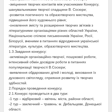
-зміцнення творчих контактів між учасниками Конкурсу,
шанувальниками творчої спадщини В. Сосюри;
-розвиток поетичного та образотворчого мистецтва,
підвищення його художнього рівня;
-оновлення змісту та розширення творчих зв’язків з
літературними організаціями різних областей України,
Національною спілкою письменників України, Росії,
Білорусії, вченими в питаннях відродження української
літератури, культури, образотворчого мистецтва.
1.3.Завдання конкурсу:
-активізація організаційно-творчої, пошукової роботи,
інтенсивний обмін досвідом роботи в питаннях
популяризації творчості В.Сосюри;
-виявлення обдарованих дітей і молоді, виховання їх
духовного світогляду, сприяння розвитку їх творчих
здібностей.
2.Порядок проведення конкурсу.
2.1.Конкурс проводиться в два тури:
-1 тур – відбірковий – квітень: міста, райони області;
-2 тур – заключний – травень: м. Дебальцеве, Донецької
області.