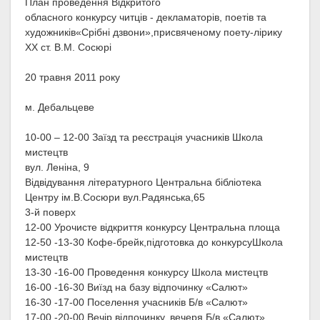
План проведення Відкритого
обласного конкурсу читців - декламаторів, поетів та
художників«Срібні дзвони»,присвяченому поету-лірику
ХХ ст. В.М. Сосюрі
20 травня 2011 року
м. Дебальцеве
10-00 – 12-00 Заїзд та реєстрація учасників Школа
мистецтв
вул. Леніна, 9
Відвідування літературного Центральна бібліотека
Центру ім.В.Сосюри вул.Радянська,65
3-й поверх
12-00 Урочисте відкриття конкурсу Центральна площа
12-50 -13-30 Кофе-брейк,підготовка до конкурсуШкола
мистецтв
13-30 -16-00 Проведення конкурсу Школа мистецтв
16-00 -16-30 Виїзд на базу відпочинку «Салют»
16-30 -17-00 Поселення учасників Б/в «Салют»
17-00 -20-00 Вечір відпочинку, вечеря Б/в «Салют»