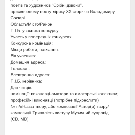
поетів та художників "Срібні дзвони",
присвяченому поету-лірику ХХ сторіччя Володимиру
Сосюрі
Область/Місто/Район
П.І.Б. учасника конкурсу:
Участь у попередніх конкурсах:
Конкурсна номінація:
Місце роботи, навчання:
Вік учасника:
Домашня адреса:
Телефон:
Електронна адреса:
П.І.Б. керівника:
Для читців:
номінації: виконавці-аматори та аматорські колективи;
професійні виконавці (потрібне підкреслити)
№ п/пНазва твору, або композиції Автор(и) твору/
композиції Тривалість виступу Музичний супровід
(CD, MD)