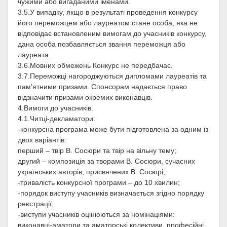
чужими або вигаданими іменами.
3.5.У випадку, якщо в результаті проведення конкурсу
його переможцем або лауреатом стане особа, яка не
відповідає встановленим вимогам до учасників конкурсу,
дана особа позбавляється звання переможця або
лауреата.
3.6.Мовних обмежень Конкурс не передбачає.
3.7.Переможці нагороджуються дипломами лауреатів та
пам’ятними призами. Спонсорам надається право
відзначити призами окремих виконавців.
4.Вимоги до учасників.
4.1.Читці-декламатори:
-конкурсна програма може бути підготовлена за одним із
двох варіантів:
перший – твір В. Сосюри та твір на вільну тему;
другий – композиція за творами В. Сосюри, сучасних
українських авторів, присвячених В. Сосюрі;
-тривалість конкурсної програми – до 10 хвилин;
-порядок виступу учасників визначається згідно порядку
реєстрації;
-виступи учасників оцінюються за номінаціями:
виконавці-аматори та аматорські колективи, професійні