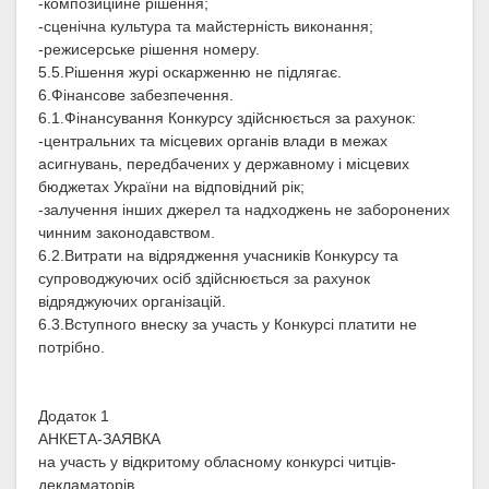
-композиційне рішення;
-сценічна культура та майстерність виконання;
-режисерське рішення номеру.
5.5.Рішення журі оскарженню не підлягає.
6.Фінансове забезпечення.
6.1.Фінансування Конкурсу здійснюється за рахунок:
-центральних та місцевих органів влади в межах
асигнувань, передбачених у державному і місцевих
бюджетах України на відповідний рік;
-залучення інших джерел та надходжень не заборонених
чинним законодавством.
6.2.Витрати на відрядження учасників Конкурсу та
супроводжуючих осіб здійснюється за рахунок
відряджуючих організацій.
6.3.Вступного внеску за участь у Конкурсі платити не
потрібно.
Додаток 1
АНКЕТА-ЗАЯВКА
на участь у відкритому обласному конкурсі читців-
декламаторів,