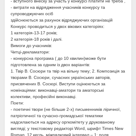
- вступного внеску за участь у конкурсі платити не треба ,
- витрати на відрядження учасників конкурсу та
супроводжуючих осіб
здійснюються за рахунок відряджуючих організацій
Конкурс проводиться у двох вікових категоріях:
1 категорія-13-17 років;
2 категорія-18 років і далі.
Вимоги до учасників:
Читці-декламатори:
- конкурсна програма ( до 10 хвилин)може бути
підготовлена за одним із двох варіантів:
1. Твір В. Сосюри та твір на вільну тему; 2. Композиція за
творами В. Сосюри, сучасних українських авторів,
присвячених В. Сосюрі. Виступи оцінюються за
номінаціями: виконавці-аматори та аматорські
колективи, професійні виконавці.
Поети:
- поетичні твори (не більше 2-х) письменників ліричної,
патріотичної та сучасно-громадської тематики
надсилаються на адресу оргкомітету у друкованому
вигляді; у текстовому редакторі Word, шрифт Times New
Roman, 12 кегль, міжрядковий інтервал – 1; поля