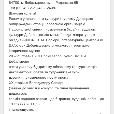
84700, м.Дебальцеве, вул.. Радянська,65
Тел.(06249) 2-21-43,2-24-80
Шановні колеги!
Разом з управлінням культури і туризму Донецької
облдержадміністрації, обласною організацією
Національної спілки письменників України, відділом
культури Дебальцівської міської ради, літературним
об’єднанням ім. В. М. Сосюри, літературним центром ім.
В.Сосюри Дебальцівського міського літературно-
історичного музею:
20 – 21 травня 2011 року запрошуємо Вас в м.
Дебальцеве
взяти участь у Відкритому обласному конкурсі читців-
декламаторів, поетів та художників «Срібні
дзвони»,присвяченого поету-лірику
ХХ сторіччя Володимиру Сосюрі
(заявка до участі в конкурсі та план проведення
додається,
термін подання заявки - до 6 травня, художніх робіт – до
13 травня 2011 р.)
і наголошуємо: