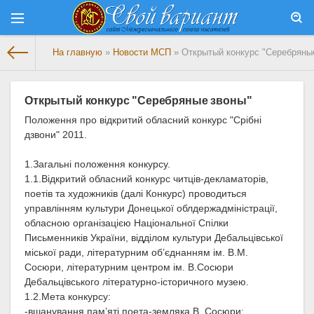
На главную
»
Новости МСП
» Открытый конкурс "Серебряны
Открытый конкурс "Серебряные звоны"
Положення про відкритий обласний конкурс "Срібні
дзвони" 2011.
1.Загальні положення конкурсу.
1.1.Відкритий обласний конкурс читців-декламаторів,
поетів та художників (далі Конкурс) проводиться
управлінням культури Донецької облдержадміністрації,
обласною організацією Національної Спілки
Письменників України, відділом культури Дебальцівської
міської ради, літературним об’єднанням ім. В.М.
Сосюри, літературним центром ім. В.Сосюри
Дебальцівського літературно-історичного музею.
1.2.Мета конкурсу:
-вшанування пам’яті поета-земляка В. Сосюри;