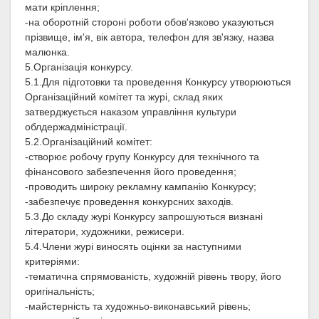
мати кріплення;
-на оборотній стороні роботи обов'язково указуються
прізвище, ім'я, вік автора, телефон для зв'язку, назва
малюнка.
5.Організація конкурсу.
5.1.Для підготовки та проведення Конкурсу утворюються
Організаційний комітет та журі, склад яких
затверджується наказом управління культури
облдержадміністрації.
5.2.Організаційний комітет:
-створює робочу групу Конкурсу для технічного та
фінансового забезпечення його проведення;
-проводить широку рекламну кампанію Конкурсу;
-забезпечує проведення конкурсних заходів.
5.3.До складу журі Конкурсу запрошуються визнані
літератори, художники, режисери.
5.4.Члени журі виносять оцінки за наступними
критеріями:
-тематична спрямованість, художній рівень твору, його
оригінальність;
-майстерність та художньо-виконавський рівень;