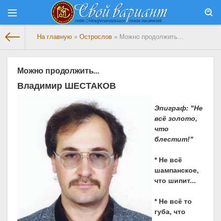
На главную
»
Острослов
» Можно продолжить...
Можно продолжить...
Владимир ШЕСТАКОВ
Эпиграф: "Не
всё золото,
что
блестит!"
* Не всё
шампанское,
что шипит...
* Не всё то
губа, что