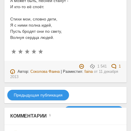
А может быть, песней станут -
И кто-то её споёт.
Стихи мои, словно дети,
Я с ними полна идей,
Пусть бродят они по свету,
Волнуя сердца людей.
1 541
1
Автор:
Соколова Фаина
| Разместил:
faina
от
11 декабря
2013
Предыдущая публикация
Следующая публикация
КОММЕНТАРИИ
1