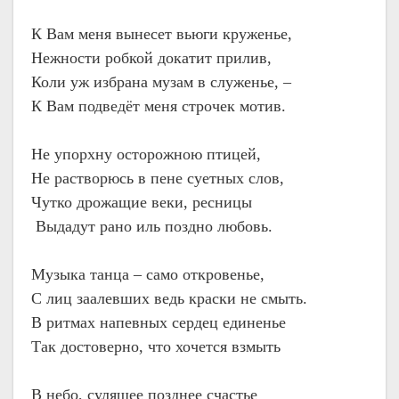
К Вам меня вынесет вьюги круженье,
Нежности робкой докатит прилив,
Коли уж избрана музам в служенье, –
К Вам подведёт меня строчек мотив.
Не упорхну осторожною птицей,
Не растворюсь в пене суетных слов,
Чутко дрожащие веки, ресницы
Выдадут рано иль поздно любовь.
Музыка танца – само откровенье,
С лиц заалевших ведь краски не смыть.
В ритмах напевных сердец единенье
Так достоверно, что хочется взмыть
В небо, сулящее позднее счастье