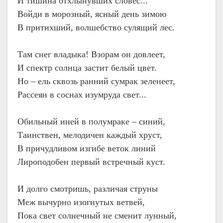
И тишина отхлынувших словес...
Войди в морозный, ясный день зимою
В притихший, волшебство сулящий лес.
Там снег владыка! Взорам он довлеет,
И спектр солнца застит белый цвет.
Но – ель сквозь ранний сумрак зеленеет,
Рассеян в соснах изумруда свет...
Обильный иней в полумраке – синий,
Таинствен, мелодичен каждый хруст,
В причудливом изгибе веток линий
Лироподобен первый встречный куст.
И долго смотришь, различая струны
Меж вычурно изогнутых ветвей,
Пока свет солнечный не сменит лунный,