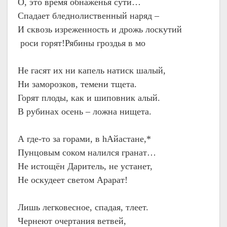
О, это время обнаженья сути…
Спадает бледнолиственный наряд –
И сквозь изреженность и дрожь лоскутий
роси горят!
Рябины гроздья в мо
Не гасят их ни капель натиск шалый,
Ни заморозков, темени тщета.
Горят плоды, как и шиповник алый.
В рубинах осень – ложна нищета.
А где-то за горами, в hАйастане,*
Пунцовым соком налился гранат…
Не истощён Даритель, не устанет,
Не оскудеет светом Арарат!
Лишь легковесное, спадая, тлеет.
Чернеют очертания ветвей,