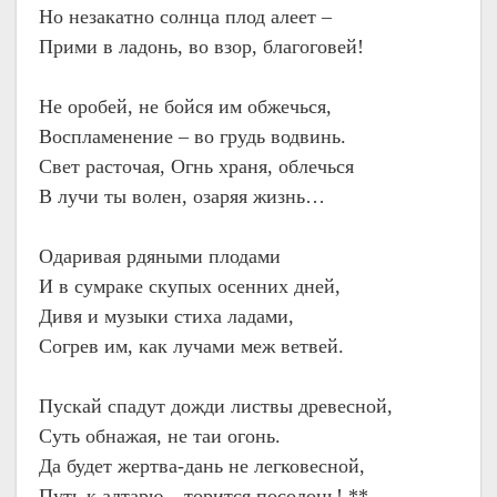
Но незакатно солнца плод алеет –
Прими в ладонь, во взор, благоговей!
Не оробей, не бойся им обжечься,
Воспламенение – во грудь водвинь.
Свет расточая, Огнь храня, облечься
В лучи ты волен, озаряя жизнь…
Одаривая рдяными плодами
И в сумраке скупых осенних дней,
Дивя и музыки стиха ладами,
Согрев им, как лучами меж ветвей.
Пускай спадут дожди листвы древесной,
Суть обнажая, не таи огонь.
Да будет жертва-дань не легковесной,
Путь к алтарю – торится посолонь! **