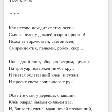
Осень 1996
* * *
Как истово исходит светом осень,
Сквозь пелену дождей взорив простор!
Исход её торжествен, светоносен,
Смиренно-тих, печален, робок, скор...
Последний лист, оборван ветром, кружит,
На тротуар повержен нимба круг.
И гнётся облетевший клен, и тужит,
И просит света солнечного с рук.
Обвейте стан у деревца: опавший
Клён одарял былым сияньем вас;
И, близость тлена, мрак ночей познавший,