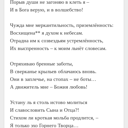
Порыв души не загоняю в клеть я –
И в Бога верую, и в волшебство!
Чужда мне меркантильность, приземлённость:
Восхищена** я духом к небесам.
Отрадна им к созвездьям устремлённость,
Их выспренность – к моим льнёт словесам.
Отряхиваю бренные заботы,
В сверканье крыльев облачаюсь вновь.
Они в заплечье, на стопах – не боты…
А движитель мне – Божия любовь!
Устану ль я столь истово молиться
И славословить Сына и Отца?!
Стихом ли кроткая мольба продлится, –
Я только эхо Горнего Творца…