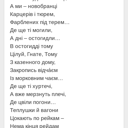
А ми – новобранці
Карцерів і тюрем,
Фарблених під терем…
Де ще ті могили,
А дні – остогидли…
В остогидді тому
Цілуй, Гнате, Тому
З казенного дому,
Закропись відчáєм
Із морковним чаєм…
Де ще ті хуртечі,
А вже мерзнуть плечі,
Де цвіли погони…
Теплушки й вагони
Цокають по рейкам –
Нема кінця рейдам