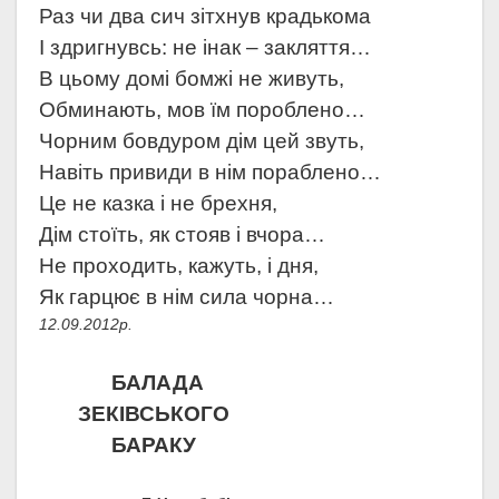
Раз чи два сич зітхнув крадькома
І здригнувсь: не інак – закляття…
В цьому домі бомжі не живуть,
Обминають, мов їм пороблено…
Чорним бовдуром дім цей звуть,
Навіть привиди в нім пораблено…
Це не казка і не брехня,
Дім стоїть, як стояв і вчора…
Не проходить, кажуть, і дня,
Як гарцює в нім сила чорна…
12.09.2012р.
БАЛАДА
ЗЕКІВСЬКОГО
БАРАКУ