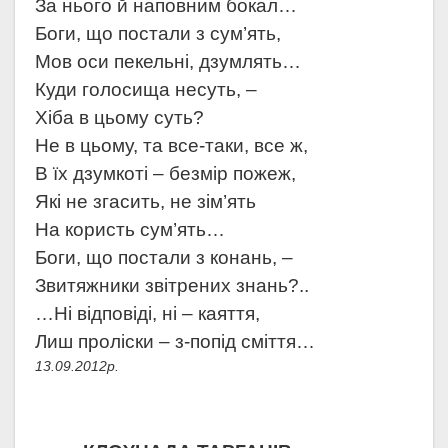
За нього й наповним бокал…
Боги, що постали з сум’ять,
Мов оси пекельні, дзумлять…
Куди голосища несуть, –
Хіба в цьому суть?
Не в цьому, та все-таки, все ж,
В їх дзумкоті – безмір пожеж,
Які не згасить, не зім’ять
На користь сум’ять…
Боги, що постали з конань, –
Звитяжники звітрених знань?..
…Ні відповіді, ні – каяття,
Лиш проліски – з-попід сміття…
13.09.2012р.