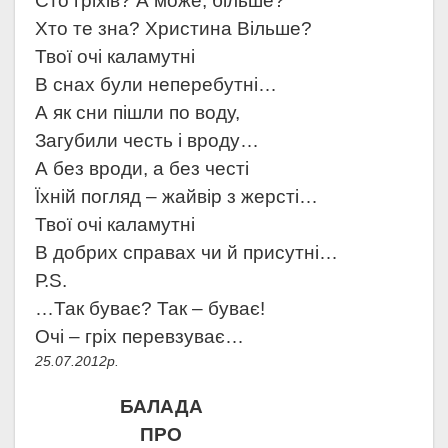
Сто гріхів? А може, більше?
Хто те зна? Христина Вільше?
Твої очі каламутні
В снах були неперебутні…
А як сни пішли по воду,
Загубили честь і вроду…
А без вроди, а без честі
Їхній погляд – жайвір з жерсті…
Твої очі каламутні
В добрих справах чи й присутні…
Р.
S
.
…Так буває? Так – буває!
Очі – гріх перевзуває…
25.07.2012р.
БАЛАДА
ПРО