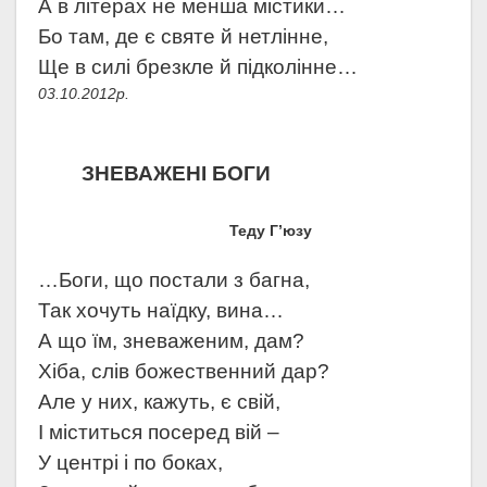
А в літерах не менша містики…
Бо там, де є святе й нетлінне,
Ще в силі брезкле й підколінне…
03.10.2012р.
ЗНЕВАЖЕНІ БОГИ
Теду Г’юзу
…Боги, що постали з багна,
Так хочуть наїдку, вина…
А що їм, зневаженим, дам?
Хіба, слів божественний дар?
Але у них, кажуть, є свій,
І міститься посеред вій –
У центрі і по боках,