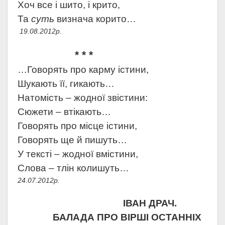
Хоч все і шито, і крито,
Та
суть
визнача корито…
19.08.2012р.
* * *
…Говорять про карму істини,
Шукають її, гикають…
Натомість – жодної звістини:
Сюжети – втікають…
Говорять про місце істини,
Говорять ще й пишуть…
У тексті – жодної вмістини,
Слова – тлін колишуть…
24.07.2012р.
ІВАН ДРАЧ.
БАЛАДА ПРО ВІРШІ ОСТАННІХ