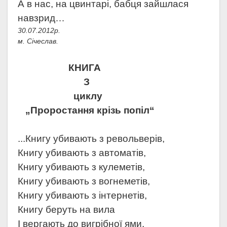
А в нас, на цвинтарі, бабця зайшлася
навзрид…
30.07.2012р.
м. Січеслав.
КНИГА
З
циклу
„Проростання крізь попіл“
...Книгу убивають з револьверів,
Книгу убивають з автоматів,
Книгу убивають з кулеметів,
Книгу убивають з вогнеметів,
Книгу убивають з інтернетів,
Книгу беруть на вила
І вергають до вигрібної ями,