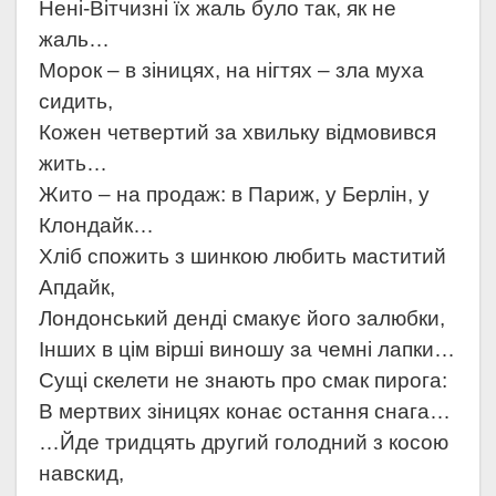
Нені-Вітчизні їх жаль було так, як не
жаль…
Морок – в зіницях, на нігтях – зла муха
сидить,
Кожен четвертий за хвильку відмовився
жить…
Жито – на продаж: в Париж, у Берлін, у
Клондайк…
Хліб спожить з шинкою любить маститий
Апдайк,
Лондонський денді смакує його залюбки,
Інших в цім вірші виношу за чемні лапки…
Сущі скелети не знають про смак пирога:
В мертвих зіницях конає остання снага…
…Йде тридцять другий голодний з косою
навскид,