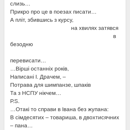
слизь…
Прикро про це в поезах писати…
А пліт, збившись з курсу,
на хвилях затявся
в
безодню
перевисати…
…Вірші останніх років,
Написані І. Драчем, –
Потрава для шимпанзе, шпаків
Та з НСПУ нікчем…
Р.
S
.
…Отакі то справи в Івана без жупана:
В сімдесятих – товариша, в двохтисячних
– пана…