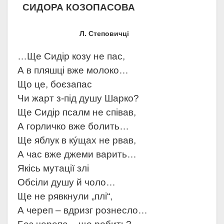
СИДОРА КОЗОПАСОВА
Л. Степовичці
…Ще Сидір козу не пас,
А в пляшці вже молоко…
Що це, боєзапас
Чи жарт з-під душу Шарко?
Ще Сидір псалм не співав,
А горличко вже болить…
Ще яблук в кýщах не рвав,
А час вже джеми варить…
Якісь мутації злі
Обсіли душу й чоло…
Ще не рявкнули „плі“,
А череп – вдризг рознесло…