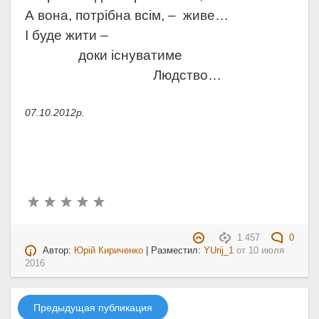
А вона, потрібна всім, – живе…
І буде жити –
доки існуватиме
Людство…
07.10.2012р.
1 457
0
Автор:
Юрій Кириченко
| Разместил:
YUrij_1
от
10 июля
2016
Предыдущая публикация