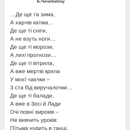
Б.Чичибабіну
…Де ще та зима,
А харчів катма…
Де ще ті сніги,
А не взуть ноги…
Де ще ті морози,
А лихі прогнози…
Де ще ті вітрила,
А вже мертві крила
У моєї чаєчки –
З ста бід виручалочки…
Де ще ті балади,
А вже в Зосі й Лади
Очі повні змроків –
Не вивчить уроків:
Пíтьма нудить в танці,