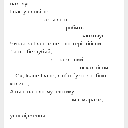
накочує
І нас у слові це
активніш
робить
заохочує…
Читач за Іваном не спостеріг гігієни,
Лиш – беззубий,
затравлений
оскал гієни…
…Ох, Іване-Іване, любо було з тобою
колись,
А нині на твоєму плотику
лиш маразм,
упослідження,