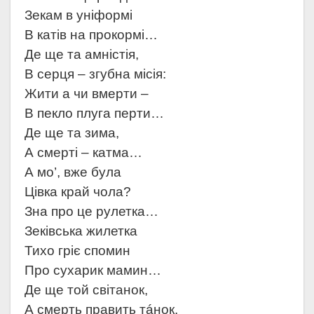
Зекам в уніформі
В катів на прокормі…
Де ще та амністія,
В серця – згубна місія:
Жити а чи вмерти –
В пекло плуга перти…
Де ще та зима,
А смерті – катма…
А мо’, вже була
Цівка край чола?
Зна про це рулетка…
Зеківська жилетка
Тихо гріє спомин
Про сухарик мамин…
Де ще той світанок,
А смерть править тáнок,