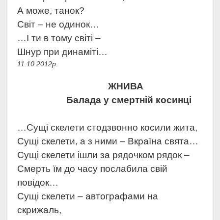
А може, танок?
Світ – не одинок…
…І ти в тому світі –
Шнур при динаміті…
11.10.2012р.
ЖНИВА
Балада у смертній косинці
…Сущі скелети стодзвонно косили жита,
Сущі скелети, а з ними – Вкраїна свята…
Сущі скелети ішли за рядочком рядок –
Смерть їм до часу послабила свій
повідок…
Сущі скелети – автографами на
скрижаль,