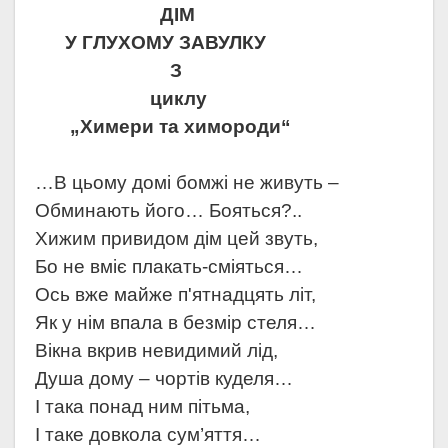
ДІМ
У ГЛУХОМУ ЗАВУЛКУ
З
циклу
„Химери та химороди“
…В цьому домі бомжі не живуть –
Обминають його… Бояться?..
Хижим привидом дім цей звуть,
Бо не вміє плакать-сміяться…
Ось вже майже п'ятнадцять літ,
Як у нім впала в безмір стеля…
Вікна вкрив невидимий лід,
Душа дому – чортів куделя…
І така понад ним пітьма,
І таке довкола сум’яття…