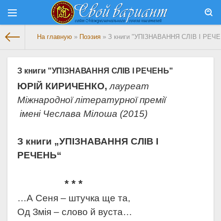
На главную
»
Поэзия
» З книги "УПІЗНАВАННЯ СЛІВ І РЕЧ
З книги "УПІЗНАВАННЯ СЛІВ І РЕЧЕНЬ"
ЮРІЙ КИРИЧЕНКО,
лауреат
Міжнародної літературної премії
імені Чеслава Мілоша (2015)
З книги „УПІЗНАВАННЯ СЛІВ І
РЕЧЕНЬ“
* * *
…А Сеня – штучка ще та,
Од Змія – слово й вуста…