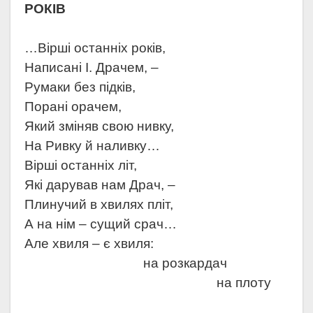
РОКІВ
…Вірші останніх років,
Написані І. Драчем, –
Румаки без підків,
Порані орачем,
Який зміняв свою нивку,
На Ривку й наливку…
Вірші останніх літ,
Які дарував нам Драч, –
Плинучий в хвилях пліт,
А на нім – сущий срач…
Але хвиля – є хвиля:
на розкардач
на плоту