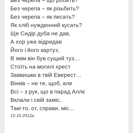
Без черепа – що робить?
Без черепа – як різьбить?
Без черепа – як писать?
Як хліб нужденний кусать?
Ще Сидір дуба не дав,
А хор уже відридав
Його і його картуз,
В якім він був сущий туз…
Стоїть на могилі хрест
Заввишки в твій Еверест…
Вінків – не те, щоб, але
Всі – з рук, що в парад Аллє
Вклали і свій заміс,
Такі-то, от, справи, міс…
10.10.2012р.