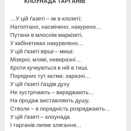
КЛОУНАДА ТАРГАНІВ
…У цій ґазеті – як в клозеті:
Натоптано, насмічено, накурено…
Путани в млоснім маркізеті,
У кабінетиках накурвлено…
У цій ґазеті вірші – миші:
Мізерні, мляві, невиразні…
Кроти кучкуються в ній в тиші,
Порядних тут катма: заразні…
У цій ґазеті ґаздів духу
Не зустрічають – виряджають…
На продаж виставляють душу,
Стволи – в порядність розряджають…
У цій ґазеті – клоунада
І тарганів липке злягання…