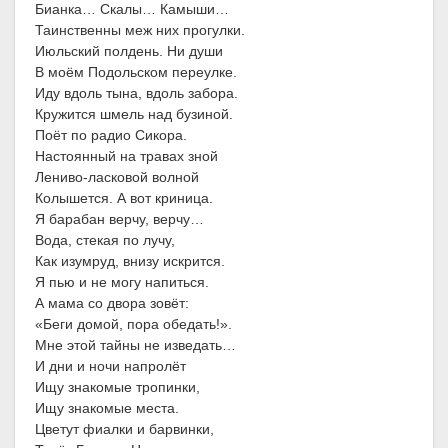
Бианка… Скалы… Камыши…
Таинственны меж них прогулки.
Июльский полдень. Ни души
В моём Подольском переулке.
Иду вдоль тына, вдоль забора.
Кружится шмель над бузиной.
Поёт по радио Сикора.
Настоянный на травах зной
Лениво-ласковой волной
Колышется. А вот криница.
Я барабан верчу, верчу…
Вода, стекая по лучу,
Как изумруд, внизу искрится.
Я пью и не могу напиться.
А мама со двора зовёт:
«Беги домой, пора обедать!».
Мне этой тайны не изведать…
И дни и ночи напролёт
Ищу знакомые тропинки,
Ищу знакомые места.
Цветут фиалки и барвинки,