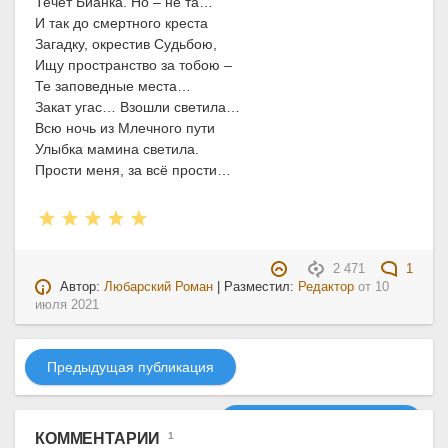
Течёт Бианка. Но – не та…
И так до смертного креста
Загадку, окрестив Судьбою,
Ищу пространство за тобою –
Те заповедные места…
Закат угас… Взошли светила…
Всю ночь из Млечного пути
Улыбка мамина светила.
Прости меня, за всё прости…
2 471
1
Автор:
Любарский Роман
| Разместил:
Редактор
от
10
июля 2021
Предыдущая публикация
Следующая публикация
КОММЕНТАРИИ
1