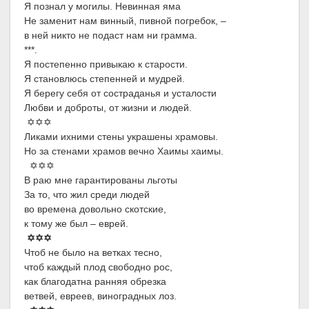
Я познал у могилы. Невинная яма
Не заменит нам винный, пивной погребок, –
в ней никто не подаст нам ни грамма.
***.
Я постепенно привыкаю к старости.
Я становлюсь степенней и мудрей.
Я берегу себя от состраданья и усталости
Любви и доброты, от жизни и людей.
✡✡✡
Ликами ихними стены украшены храмовы.
Но за стенами храмов вечно Хаимы хаимы.
✡✡✡
В раю мне гарантированы льготы
За то, что жил среди людей
во времена довольно скотские,
к тому же был – еврей.
✡✡✡
Чтоб не было на ветках тесно,
чтоб каждый плод свободно рос,
как благодатна ранняя обрезка
ветвей, евреев, виноградных лоз.