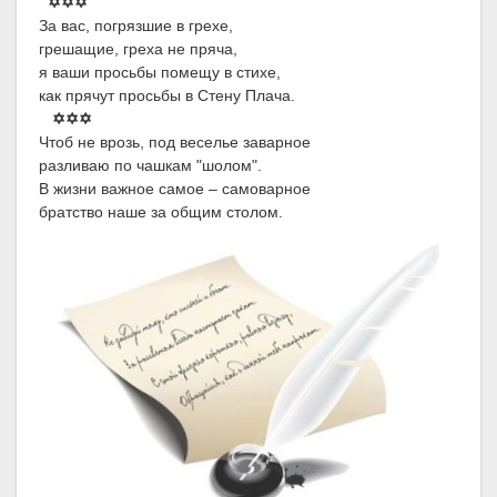
✡✡✡
За вас, погрязшие в грехе,
грешащие, греха не пряча,
я ваши просьбы помещу в стихе,
как прячут просьбы в Стену Плача.
✡✡✡
Чтоб не врозь, под веселье заварное
разливаю по чашкам "шолом".
В жизни важное самое – самоварное
братство наше за общим столом.