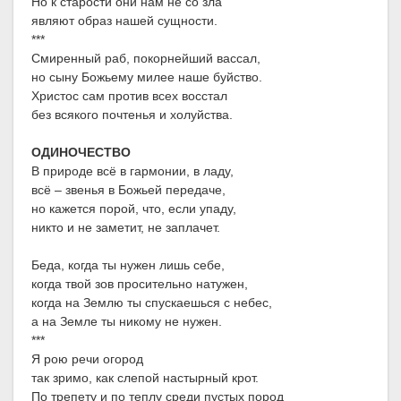
Но к старости они нам не со зла
являют образ нашей сущности.
***
Смиренный раб, покорнейший вассал,
но сыну Божьему милее наше буйство.
Христос сам против всех восстал
без всякого почтенья и холуйства.
ОДИНОЧЕСТВО
В природе всё в гармонии, в ладу,
всё – звенья в Божьей передаче,
но кажется порой, что, если упаду,
никто и не заметит, не заплачет.
Беда, когда ты нужен лишь себе,
когда твой зов просительно натужен,
когда на Землю ты спускаешься с небес,
а на Земле ты никому не нужен.
***
Я рою речи огород
так зримо, как слепой настырный крот.
По трепету и по теплу среди пустых пород