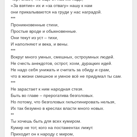
«За взятие» их и «за отвагу» нашу к нам
они прикалываются на груди у нас наградой.
***
Проникновенные стихи,
Простые вроде и обыкновенные.
Они текут из уст – тихи,
И наполняют и века, и вены.
***
Вокруг много умных, смешных, остроумных людей.
Не счесть анекдотов, острот, хохм, дурацких идей.
Не надо себя унижать и считать за обиду и срам,
что в жизни смешное и умное всё не придумал ты сам.
***
Не зарастает к ним народная стезя.
Быть во главе – прерогатива безголовых.
Но потому, что безголовых гильотинировать нельзя,
Их так безумно в креслах власти много новых.
**
Ты хочешь быть для всех кумиром.
Кумир не тот, кого на постаментах лижут.
Приходит он к народу с миром,