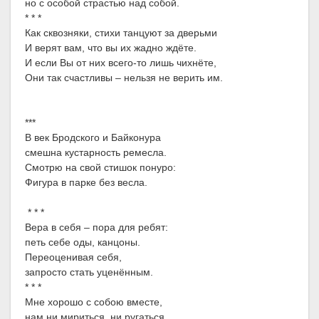
но с особой страстью над собой.
* * *
Как сквозняки, стихи танцуют за дверьми
И верят вам, что вы их жадно ждёте.
И если Вы от них всего-то лишь чихнёте,
Они так счастливы – нельзя не верить им.
***
В век Бродского и Байконура
смешна кустарность ремесла.
Смотрю на свой стишок понуро:
Фигура в парке без весла.
* * *
Вера в себя – пора для ребят:
петь себе оды, канцоны.
Переоценивая себя,
запросто стать уценённым.
* * *
Мне хорошо с собою вместе,
нам ни мириться, ни ругаться.