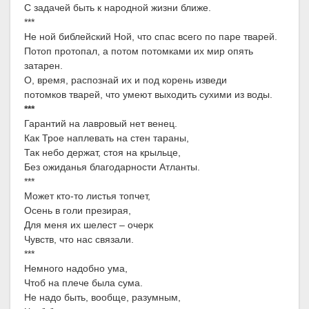
С задачей быть к народной жизни ближе.
***
Не ной библейский Ной, что спас всего по паре тварей.
Потоп протопал, а потом потомками их мир опять
затарен.
О, время, распознай их и под корень изведи
потомков тварей, что умеют выходить сухими из воды.
***
Гарантий на лавровый нет венец.
Как Трое наплевать на стен тараны,
Так небо держат, стоя на крыльце,
Без ожиданья благодарности Атланты.
***
Может кто-то листья топчет,
Осень в голи презирая,
Для меня их шелест – очерк
Чувств, что нас связали.
***
Немного надобно ума,
Чтоб на плече была сума.
Не надо быть, вообще, разумным,