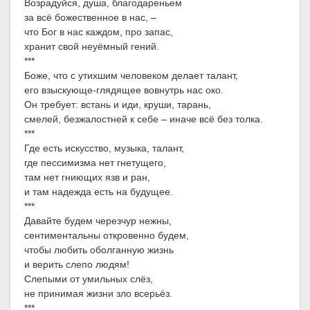
Возрадуйся, душа, благодареньем
за всё божественное в нас, –
что Бог в нас каждом, про запас,
хранит свой неуёмный гений.
***
Боже, что с утихшим человеком делает талант,
его взыскующе-глядящее вовнутрь нас око.
Он требует: встань и иди, круши, тарань,
смелей, безжалостней к себе – иначе всё без толка.
***
Где есть искусство, музыка, талант,
где пессимизма нет гнетущего,
там нет гниющих язв и ран,
и там надежда есть на будущее.
***
Давайте будем черезчур нежны,
сентиментальны откровенно будем,
чтобы любить оболганную жизнь
и верить слепо людям!
Слепыми от умильных слёз,
не принимая жизни зло всерьёз.
***