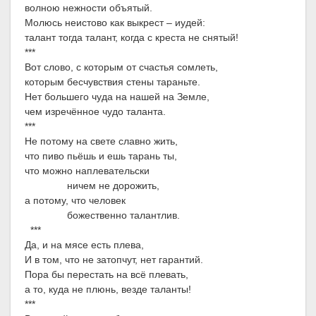
волною нежности объятый.
Молюсь неистово как выкрест – иудей:
талант тогда талант, когда с креста не снятый!
***
Вот слово, с которым от счастья сомлеть,
которым бесчувствия стены тараньте.
Нет большего чуда на нашей на Земле,
чем изречённое чудо таланта.
***
Не потому на свете славно жить,
что пиво пьёшь и ешь тарань ты,
что можно наплевательски
ничем не дорожить,
а потому, что человек
божественно талантлив.
***
Да, и на мясе есть плева,
И в том, что не затопчут, нет гарантий.
Пора бы перестать на всё плевать,
а то, куда не плюнь, везде таланты!
***