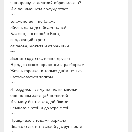
я попрошу: а женский образ можно?
И с пониманьем получу ответ.
***
Блаженство – не блажь.
Жизнь дана для блаженства!
Блажен, – с верой в Бога,
впадающий в раж
от песен, молитв и от женщин.
***
Звоните круглосуточно, друзья.
Я рад звонкам, приветам и разборкам.
Жизнь коротка, и только днём нельзя
натолковаться толком.
***
Я, радуясь, гляжу на полки книжьи:
они полны зовущей полнотой.
И я могу быть с каждой ближе –
немного с этой и до утра с той.
***
Правдивее с годами зеркала.
Вначале льстят в своей двурушности.