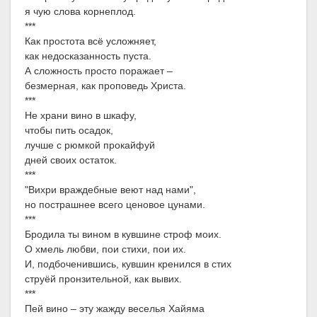
я чую слова корнеплод.
***
Как простота всё усложняет,
как недосказанность пуста.
А сложность просто поражает –
безмерная, как проповедь Христа.
***
Не храни вино в шкафу,
чтобы пить осадок,
лучше с рюмкой прокайфуй
дней своих остаток.
***
"Вихри враждебные веют над нами",
но пострашнее всего ценовое цунами.
***
Бродила ты вином в кувшине строф моих.
О хмель любви, пои стихи, пои их.
И, подбоченившись, кувшин кренился в стих
струёй пронзительной, как вывих.
***
Пей вино – эту жажду веселья Хайяма