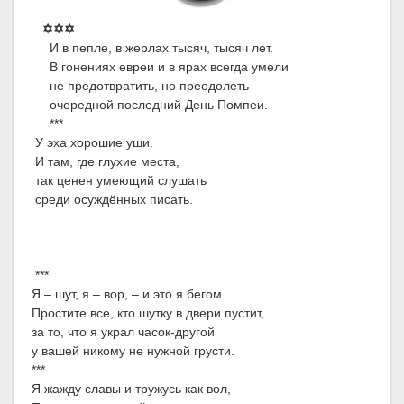
✡✡✡
И в пепле, в жерлах тысяч, тысяч лет.
В гонениях евреи и в ярах всегда умели
не предотвратить, но преодолеть
очередной последний День Помпеи.
***
У эха хорошие уши.
И там, где глухие места,
так ценен умеющий слушать
среди осуждённых писать.
***
Я – шут, я – вор, – и это я бегом.
Простите все, кто шутку в двери пустит,
за то, что я украл часок-другой
у вашей никому не нужной грусти.
***
Я жажду славы и тружусь как вол,