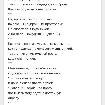
Таких стихов на площадях, как сброда.
Как и моих, когда в них Бога нет.
***
Эх, пройтись метлой-стихом
по страны неубранным просторам!
На словах-то я куда лихой,
А на деле – некудышний дворник.
***
Как жизнь не втиснуть ни в какие сметы,
как не подвластна человеку мощь стихий,
так и стихи значительней поэта,
когда они – стихи.
***
Мне кажется, что я себе не лгу,
когда порой от слов своих немею.
Я что-то всё-таки могу,
и даже в слове что-то я умею.
Я ювелир – гордец по праву,
что мысль могу одеть в достойную
оправу.
**