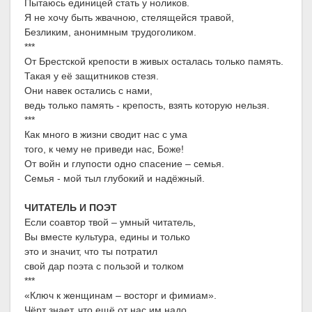
Пытаюсь единицей стать у ноликов.
Я не хочу быть жвачною, стелящейся травой,
Безликим, анонимным трудоголиком.
***
От Брестской крепости в живых осталась только память.
Такая у её защитников стезя.
Они навек остались с нами,
ведь только память - крепость, взять которую нельзя.
***
Как много в жизни сводит нас с ума
того, к чему не приведи нас, Боже!
От войн и глупости одно спасение – семья.
Семья - мой тыл глубокий и надёжный.
ЧИТАТЕЛЬ И ПОЭТ
Если соавтор твой – умный читатель,
Вы вместе культура, едины и только
это и значит, что ты потратил
свой дар поэта с пользой и толком
***
«Ключ к женщинам – восторг и фимиам».
Чёрт знает, что ещё от нас им надо,