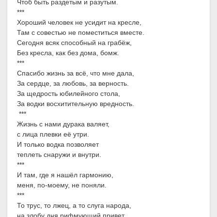
Чтоб быть раздетым и разутым.
***
Хороший человек не усидит на кресле,
Там с совестью не поместиться вместе.
Сегодня всяк способный на грабёж,
Без кресла, как без дома, бомж.
***
Спасибо жизнь за всё, что мне дала,
За сердце, за любовь, за верность.
За щедрость юбилейного стола,
За водки восхитительную вредность.
***
Жизнь с нами дурака валяет,
с лица плевки её утри.
И только водка позволяет
теплеть снаружи и внутри.
***
И там, где я нашёл гармонию,
меня, по-моему, не поняли.
***
То трус, то лжец, а то слуга народа,
на злобу дня рифмующий привет.