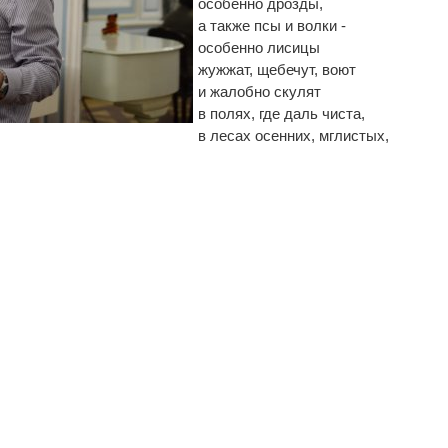
особенно дрозды,
а также псы и волки -
особенно лисицы
жужжат, щебечут, воют
и жалобно скулят
в полях, где даль чиста,
в лесах осенних, мглистых,