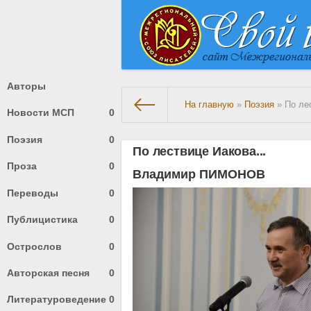
Авторы
На главную
»
Поэзия
» По лес
Новости МСП
0
Поэзия
0
По лествице Иакова...
Проза
0
Владимир ПИМОНОВ
Переводы
0
Публицистика
0
Острослов
0
Авторская песня
0
Литературоведение
0