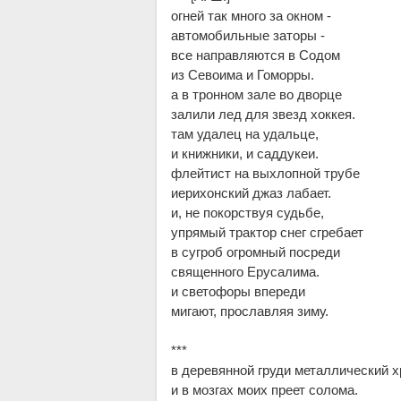
огней так много за окном -
автомобильные заторы -
все направляются в Содом
из Севоима и Гоморры.
а в тронном зале во дворце
залили лед для звезд хоккея.
там удалец на удальце,
и книжники, и саддукеи.
флейтист на выхлопной трубе
иерихонский джаз лабает.
и, не покорствуя судьбе,
упрямый трактор снег сгребает
в сугроб огромный посреди
священного Ерусалима.
и светофоры впереди
мигают, прославляя зиму.
***
в деревянной груди металлический х
и в мозгах моих преет солома.