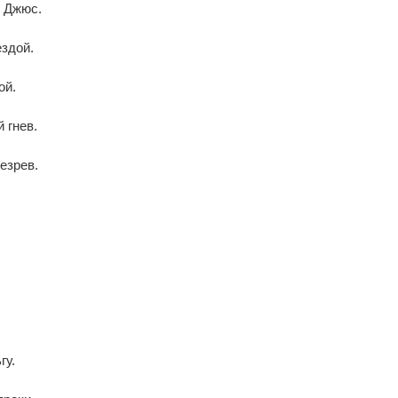
н Джюс.
ездой.
ой.
 гнев.
езрев.
гу.