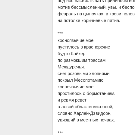
под нос насвистывать приличьям во
мотив бессмысленный, увы, и бесп
февраль на цыпочках, в крови полов
на потолке коричневые пятна.
***
косноязычие мое
пустилось в красноречие
будто байкер
по размокшим трассам
Междуречья.
снег розовыми хлопьями
покрыл Месопотамию.
косноязычие мое
простилось с бормотанием.
и ревмя ревет
в левой области височной,
словно Харлей-Дэвидсон,
увязший в местных почвах.
***