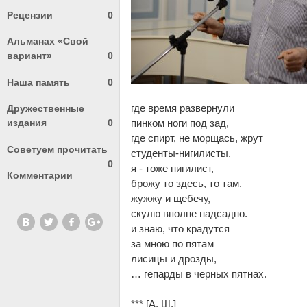
Рецензии
0
Альманах «Свой
вариант»
0
Наша память
0
где время развернули
Дружественные
издания
0
пинком ноги под зад,
где спирт, не морщась, жрут
Советуем прочитать
студенты-нигилисты.
0
я - тоже нигилист,
Комментарии
брожу то здесь, то там.
жужжу и щебечу,
скулю вполне надсадно.
и знаю, что крадутся
за мною по пятам
лисицы и дрозды,
… гепарды в черных пятнах.
*** [А. Ш.]