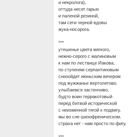
и некролога),
оттуда несет гарью
и паленой резиной,
там сети черной вдовы
жука-носорога.
***
утешенье цвета мягкого,
нежно-серого с малиновым
к нам по лествице Иакова,
по ступеням серпантиновым
снизойдет июньским вечером
под жужжанье вертолетово.
улыбаемся застенчиво,
будто воин терракотовый
перед битвой исторической
с неизменной тягой к подвигу.
мы во сне шизофреническом.
страха нет - нам просто по фигу.
***