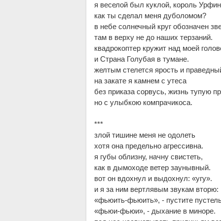
я веселой был куклой, король Урфи
как ты сделал меня дуболомом?
в небе солнечный круг обозначен зв
там в верху не до наших терзаний.
квадрокоптер кружит над моей голов
и Страна Голубая в тумане.
желтым стелется ярость и праведный
на закате я камнем с утеса
без приказа сорвусь, жизнь тупую пр
но с улыбкою компрачикоса.
***
злой тишине меня не одолеть
хотя она предельно агрессивна.
я губы облизну, начну свистеть,
как в дымоходе ветер заунывный.
вот он вдохнул и выдохнул: «угу».
и я за ним вертлявым звукам вторю:
«фьюить-фьюить», - пустите пустель
«фьюи-фьюи», - дыхание в миноре.