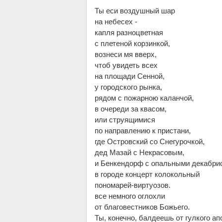
Ты еси воздушный шар
на небесех -
капля разноцветная
с плетеной корзинкой,
вознеси мя вверх,
чтоб увидеть всех
на площади Сенной,
у городского рынка,
рядом с пожарною каланчой,
в очереди за квасом,
или струящимися
по направлению к пристани,
где Островский со Снегурочкой,
дед Мазай с Некрасовым,
и Бенкендорф с опальными декабри
в городе концерт колокольный
пономарей-виртуозов.
все немного оглохли
от благовестников Божьего.
Ты, конечно, балдеешь от гулкого ап