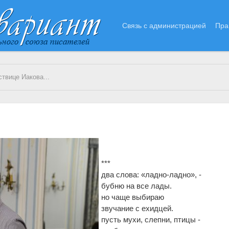
Связь с администрацией
Пра
твице Иакова...
***
два слова: «ладно-ладно», -
бубню на все лады.
но чаще выбираю
звучание с ехидцей.
пусть мухи, слепни, птицы -