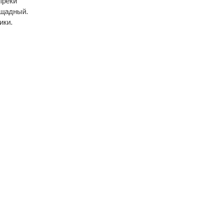
преки
ощадный.
ики.