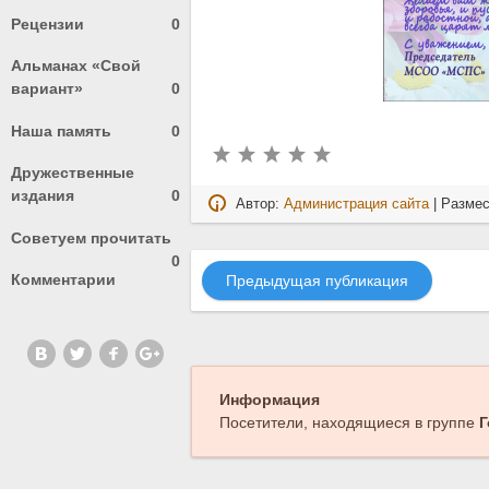
Рецензии
0
Альманах «Свой
вариант»
0
Наша память
0
Дружественные
издания
0
Автор:
Администрация сайта
| Разме
Советуем прочитать
0
Комментарии
Предыдущая публикация
Информация
Посетители, находящиеся в группе
Г