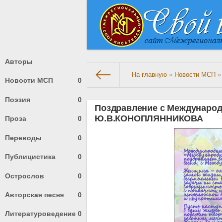
Авторы
На главную
»
Новости МСП
» 
Новости МСП
0
Поэзия
0
Поздравление с Междунаро
Ю.В.КОНОПЛЯННИКОВА
Проза
0
Переводы
0
Публицистика
0
Острослов
0
Авторская песня
0
Литературоведение
0