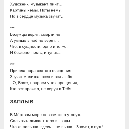
Художник, музыкант, пиит…
Картины немы. Ноты немы.
Но в сердце музыка звучит…
***
Безумцы верят: смерти нет.
А умные в неё не верят…
Что, в сущности, одно и то же:
И бесконечность, и тупик…
***
Пришла пора святого очищения.
Звучит молитва, всех и вся любя:
- О, Боже, попроси у тех прощения,
Кто век прожил, не веруя в Тебя.
ЗАПЛЫВ
В Мёртвом море невозможно утонуть…
Соль выталкивает тело из воды…
Что ж, попытка здесь – не пытка…Значит, в путь!