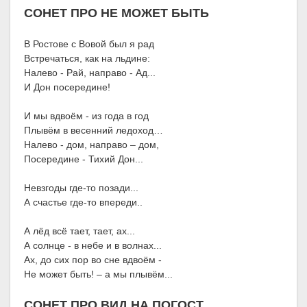
СОНЕТ ПРО НЕ МОЖЕТ БЫТЬ
В Ростове с Вовой был я рад
Встречаться, как на льдине:
Налево - Рай, направо - Ад...
И Дон посередине!
И мы вдвоём - из года в год
Плывём в весенний ледоход…
Налево - дом, направо – дом,
Посередине - Тихий Дон...
Невзгоды где-то позади...
А счастье где-то впереди..
А лёд всё тает, тает, ах...
А солнце - в небе и в волнах...
Ах, до сих пор во сне вдвоём -
Не может быть! – а мы плывём...
СОНЕТ ПРО ВИД НА ПОГОСТ