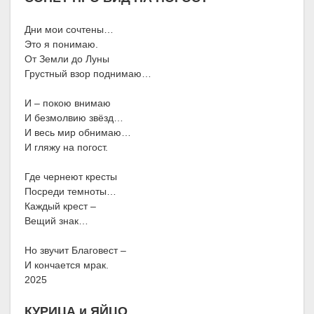
Дни мои сочтены…
Это я понимаю.
От Земли до Луны
Грустный взор поднимаю…
И – покою внимаю
И безмолвию звёзд…
И весь мир обнимаю…
И гляжу на погост.
Где чернеют кресты
Посреди темноты…
Каждый крест –
Вещий знак…
Но звучит Благовест –
И кончается мрак.
2025
КУРИЦА и ЯЙЦО