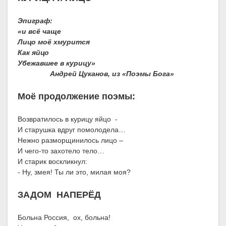
Эпиграф:
«и всё чаще
Лицо моё хмурится
Как яйцо
Убежавшее в курицу»
Андрей Цуканов, из «Поэмы Бога»
Моё продолжение поэмы:
Возвратилось в курицу яйцо -
И старушка вдруг помолодела…
Нежно разморщинилось лицо –
И чего-то захотело тело…
И старик воскликнул:
- Ну, змея! Ты ли это, милая моя?
ЗАДОМ НАПЕРЁД
Больна Россия, ох, больна!