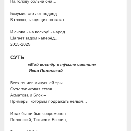
На голову больна она…
Безумие сто лет подряд –
В глазах, глядящих на закат…
И снова - на восход! - народ
Шагает задом наперёд…
2015-2025
СУТЬ
«Мой костёр в тумане светит»
Яков Полонский
Всех гениев минувшей эры
Суть: тупиковая стезя…
Ахматова и Блок –
Примеры, которым подражать нельзя…
И как бы ни был современен
Полонский, Тютчев и Есенин,