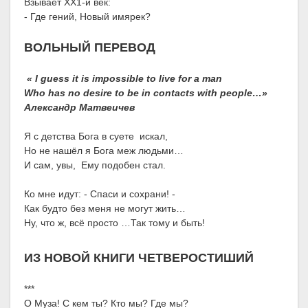
Взывает ХХ1-й век:
- Где гений, Новый имярек?
ВОЛЬНЫЙ ПЕРЕВОД
« I guess it is impossible to live for a man
Who has no desire to be in contacts with people…»
Александр Матвеичев
Я с детства Бога в суете искал,
Но не нашёл я Бога меж людьми…
И сам, увы, Ему подобен стал.
Ко мне идут: - Спаси и сохрани! -
Как будто без меня не могут жить…
Ну, что ж, всё просто …Так тому и быть!
ИЗ НОВОЙ КНИГИ ЧЕТВЕРОСТИШИЙ
***
О Муза! С кем ты? Кто мы? Где мы?