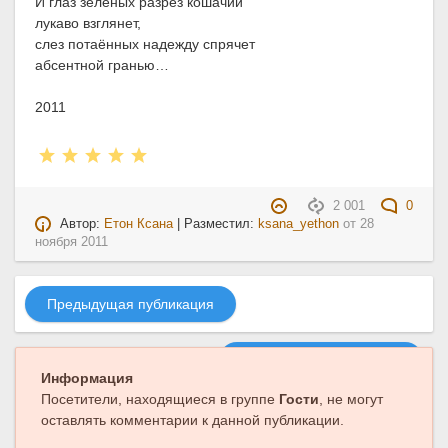
И глаз зеленых разрез кошачий
лукаво взглянет,
слез потаённых надежду спрячет
абсентной гранью…
2011
2 001
0
Автор:
Етон Ксана
| Разместил:
ksana_yethon
от
28
ноября 2011
Предыдущая публикация
Следующая публикация
Информация
Посетители, находящиеся в группе
Гости
, не могут
оставлять комментарии к данной публикации.