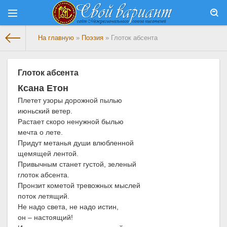
На главную
»
Поэзия
» Глоток абсента
Глоток абсента
Ксана Етон
Плетет узоры дорожной пылью
июньский ветер.
Растает скоро ненужной былью
мечта о лете.
Придут метанья души влюбленной
щемящей лентой.
Привычным станет густой, зеленый
глоток абсента.
Пронзит кометой тревожных мыслей
поток летящий.
Не надо света, не надо истин,
он – настоящий!