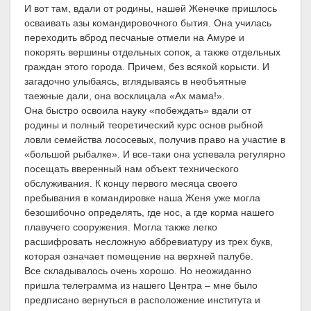
И вот там, вдали от родины, нашей Женечке пришлось
осваивать азы командировочного бытия. Она училась
переходить вброд песчаные отмели на Амуре и
покорять вершины отдельных сопок, а также отдельных
граждан этого города. Причем, без всякой корысти. И
загадочно улыбаясь, вглядываясь в необъятные
таежные дали, она восклицала «Ах мама!».
Она быстро освоила науку «побеждать» вдали от
родины и полный теоретический курс основ рыбной
ловли семейства лососевых, получив право на участие в
«большой рыбалке». И все-таки она успевала регулярно
посещать вверенный нам объект технического
обслуживания. К концу первого месяца своего
пребывания в командировке наша Женя уже могла
безошибочно определять, где нос, а где корма нашего
плавучего сооружения. Могла также легко
расшифровать несложную аббревиатуру из трех букв,
которая означает помещение на верхней палубе.
Все складывалось очень хорошо. Но неожиданно
пришла телеграмма из нашего Центра – мне было
предписано вернуться в расположение института и