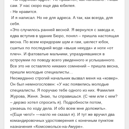
сам. У нас скоро еще два юбилея.
- Не нравится.
И я написал. Но не для адреса. А так, как всегда, для
себя.
«Это случилось ранней весной. Я вернулся с завода и,
едва вступив в здание Бюро, понял – пришла настоящая
весна. По всем коридорам шум и гам, шелест юбок,
сшитых по последней моде «выше некуда» и ноги «от
плеч». И фатоватые мальчики, упразднявшиеся в
остроумии по поводу всего увиденного и услышанного.
Все это не оставляло никаких сомнений – пришла весна,
пришли молодые специалисты…
Неожиданно строгий начальник вызвал меня на «ковер».
Он был немногословен: «У нас появились молодые
специалисты. Я поручаю тебе одного из них. Фамилия
Журова, Женя. Знаю, ты справишься. (С чем или с кем?
– дерзко хотел спросить я). Подробности потом,
узнаешь по ходу дела. И обо всем мне доложить».
«(Еще чего!» —нагло не сказал я). И тут же вручил два
командировочных удостоверения с конечным пунктом
назначения «Комсомольск-на-Амуре».