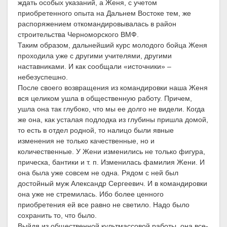
ждать особых указаний, а Женя, с учетом
приобретенного опыта на Дальнем Востоке тем, же
распоряжением откомандировывалась в район
строительства Черноморского ВМФ.
Таким образом, дальнейший курс молодого бойца Женя
проходила уже с другими учителями, другими
наставниками. И как сообщали «источники» –
небезуспешно.
После своего возвращения из командировки наша Женя
вся целиком ушла в общественную работу. Причем,
ушла она так глубоко, что мы ее долго не видели. Когда
же она, как усталая подлодка из глубины пришла домой,
то есть в отдел родной, то налицо были явные
изменения не только качественные, но и
количественные. У Жени изменились не только фигура,
прическа, бантики и т. п. Изменилась фамилия Жени. И
она была уже совсем не одна. Рядом с ней был
достойный муж Александр Сергеевич. И в командировки
она уже не стремилась. Ибо более ценного
приобретения ей все равно не светило. Надо было
сохранить то, что было.
Выйдя из общественной культмассовой работы, она все-