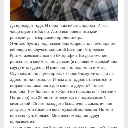
Да проходят года. И пора нам писать адреса. И все
чаще шумят юбилеи. А это все ровесники мои,
ровесницы – вчерашние прелестницы.
Я читаю бумагу под названием «адрес» для очередного
юбиляра по случаю «дорогой Евгении Петровны».
Кратко изложена вся ее биография. Ее достижения,
реальные и мнимые, ее успехи (в основном в семейном
кругу) и так далее. И конечно, что она жена и мать.
Скучновато, но я уже привык к подобному, читая, то ли
адрес, то ли некролог. И чем этот адрес отличается от
недавно написанного для кого-то другого? Только
именем. Тем более что к Женечке (совсем не к Евгении
Петровне) все 25 лет я относился с нескрываемой
симпатией. 25 лет назад это была очень симпатичная
девушка, что отмечал весь мужской коллектив. Но мне
повезло чуть больше. Мои воспоминания вдруг
прерываются:
- Ты подписал адрес? Не нравится, как написано? Пиши